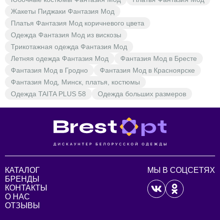
Жакеты Пиджаки Фантазия Мод
Платья Фантазия Мод коричневого цвета
Одежда Фантазия Мод из вискозы
Трикотажная одежда Фантазия Мод
Летняя одежда Фантазия Мод
Фантазия Мод в Бресте
Фантазия Мод в Гродно
Фантазия Мод в Красноярске
Фантазия Мод, Минск, платья, костюмы
Одежда TAITA PLUS 58
Одежда больших размеров
КАТАЛОГ
МЫ В СОЦСЕТЯХ
БРЕНДЫ
КОНТАКТЫ
О НАС
ОТЗЫВЫ