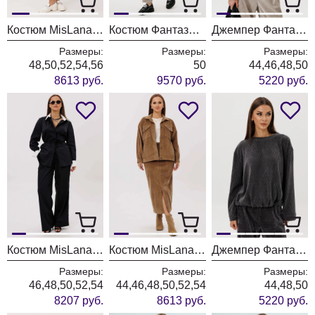
Костюм MisLana 1245к молочный + сливочный
Костюм Фантазия Мод 5356 беж
Джемпер Фантазия Мод 5356-1 беж
Размеры:
Размеры:
Размеры:
48,50,52,54,56
50
44,46,48,50
8613 руб.
9570 руб.
5220 руб.
Костюм MisLana 1221
Костюм MisLana 1245к орех
Джемпер Фантазия Мод 5356-1
Размеры:
Размеры:
Размеры:
46,48,50,52,54
44,46,48,50,52,54
44,48,50
8207 руб.
8613 руб.
5220 руб.