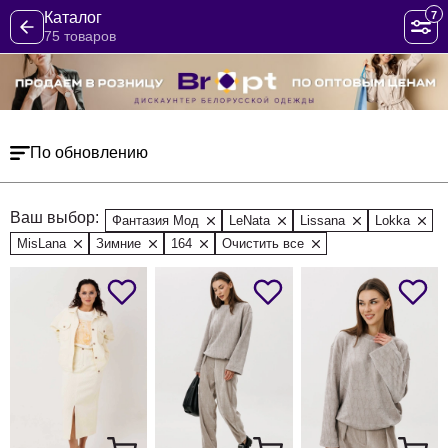
7
Каталог
75 товаров
По обновлению
Ваш выбор:
Фантазия Мод
LeNata
Lissana
Lokka
MisLana
Зимние
164
Очистить все