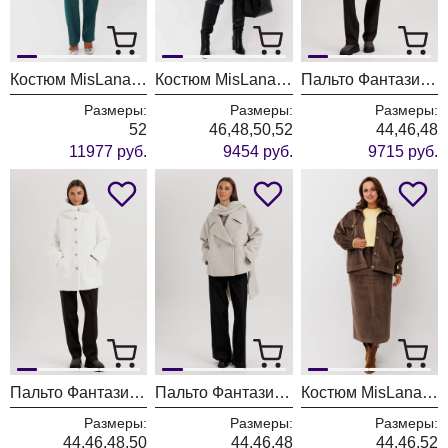
Костюм MisLana 12522 морская волна
Костюм MisLana 1249 полоска розовая
Пальто Фантазия Мод 5281
Размеры:
Размеры:
Размеры:
52
46,48,50,52
44,46,48
11977 руб.
9454 руб.
9715 руб.
Пальто Фантазия Мод 5276
Пальто Фантазия Мод 5279
Костюм MisLana 1245к шоколадный
Размеры:
Размеры:
Размеры:
44,46,48,50
44,46,48
44,46,52