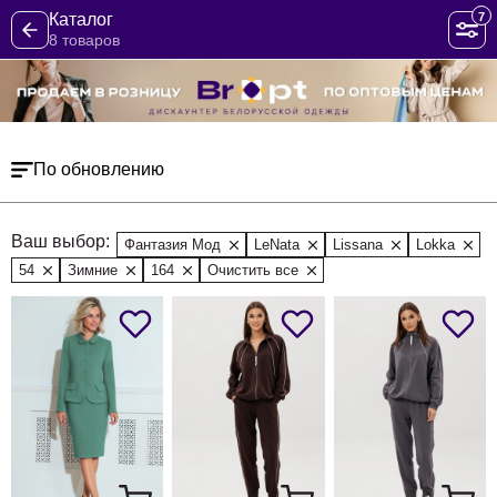
7
Каталог
8 товаров
По обновлению
Ваш выбор:
Фантазия Мод
LeNata
Lissana
Lokka
54
Зимние
164
Очистить все