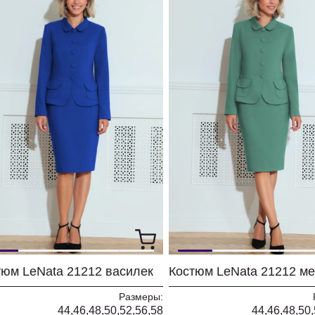
тюм LeNata 21212 василек
Костюм LeNata 21212 м
Размеры:
44,46,48,50,52,56,58
44,46,48,50,