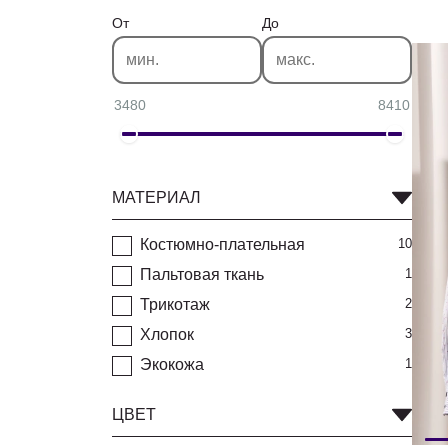
От
До
3480
8410
МАТЕРИАЛ
Костюмно-плательная
10
Пальтовая ткань
1
Трикотаж
2
Хлопок
3
Экокожа
1
ЦВЕТ