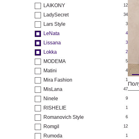
LAIKONY
12
LadySecret
34
Lars Style
3
LeNata
4
Lissana
3
Lokka
2
MODEMA
5
Matini
4
Mira Fashion
1
Пол
MisLana
47
Ninele
9
RISHELIE
1
Romanovich Style
6
Romgil
12
Rumoda
1