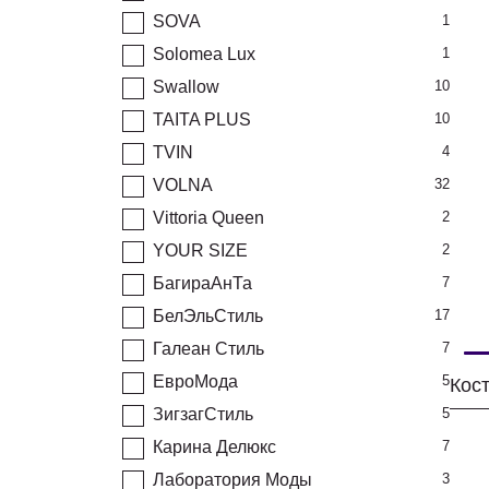
SOVA
1
Solomea Lux
1
Swallow
10
TAITA PLUS
10
TVIN
4
VOLNA
32
Vittoria Queen
2
YOUR SIZE
2
БагираАнТа
7
БелЭльСтиль
17
Галеан Cтиль
7
ЕвроМода
5
ЗигзагСтиль
5
Карина Делюкс
7
Лаборатория Моды
3