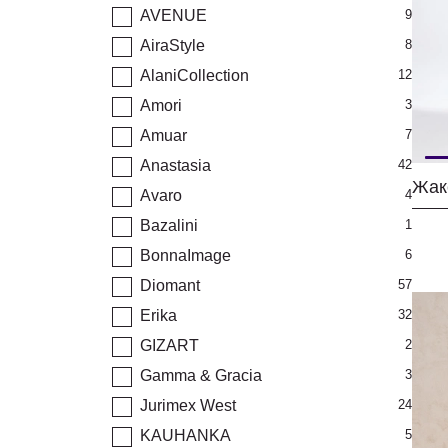
AVENUE
9
AiraStyle
8
AlaniCollection
12
Amori
3
Amuar
7
Anastasia
42
Жак
Avaro
4
Bazalini
1
BonnaImage
6
Diomant
57
Erika
32
GIZART
2
Gamma & Gracia
3
Jurimex West
24
KAUHANKA
5