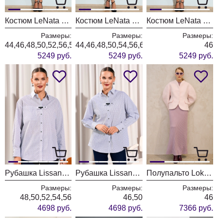
Костюм LeNata 21212 василек
Костюм LeNata 21212 ментол
Костюм LeNata 21212 темно-голубой
Размеры:
Размеры:
Размеры:
44,46,48,50,52,56,58
44,46,48,50,54,56,60
46
5249 руб.
5249 руб.
5249 руб.
Рубашка Lissana 5037 красный
Рубашка Lissana 5037 синий
Полупальто Lokka 1717
Размеры:
Размеры:
Размеры:
48,50,52,54,56
46,50
46
4698 руб.
4698 руб.
7366 руб.