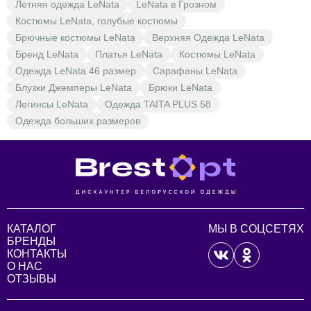
Летняя одежда LeNata
LeNata в Грозном
Костюмы LeNata, голубые костюмы
Брючные костюмы LeNata
Верхняя Одежда LeNata
Бренд LeNata
Платья LeNata
Костюмы LeNata
Одежда LeNata 46 размер
Сарафаны LeNata
Блузки Джемперы LeNata
Брюки LeNata
Легинсы LeNata
Одежда TAITA PLUS 58
Одежда больших размеров
КАТАЛОГ
МЫ В СОЦСЕТЯХ
БРЕНДЫ
КОНТАКТЫ
О НАС
ОТЗЫВЫ