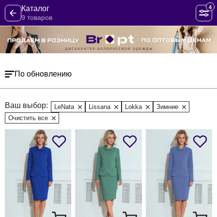
4
Каталог
9 товаров
По обновлению
Ваш выбор:
LeNata
Lissana
Lokka
Зимние
Очистить все