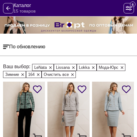
6
Каталог
15 товаров
По обновлению
Ваш выбор:
LeNata
Lissana
Lokka
Мода-Юрс
Зимние
164
Очистить все