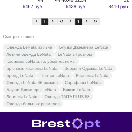
44
44,46,48,52,54
52
6467 руб.
6438 руб.
8410 руб.
1
1
Смотрите также:
Одежда LeNata из льна
Блузки Джемпера LeNata
Летняя одежда LeNata
LeNata в Грозном
Костюмы LeNata, голубые костюмы
Брючные костюмы LeNata
Верхняя Одежда LeNata
Бренд LeNata
Платья LeNata
Костюмы LeNata
Одежда LeNata 46 размер
Сарафаны LeNata
Блузки Джемперы LeNata
Брюки LeNata
Легинсы LeNata
Одежда TAITA PLUS 58
Одежда больших размеров