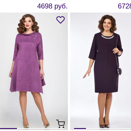
4698 руб.
672