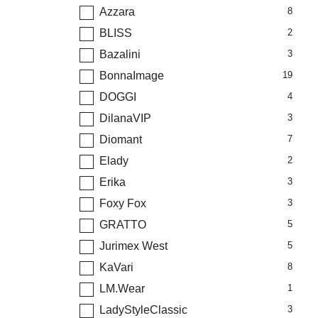
Azzara
8
BLISS
2
Bazalini
3
BonnaImage
19
DOGGI
4
DilanaVIP
3
Diomant
7
Elady
2
Erika
3
Foxy Fox
3
GRATTO
5
Jurimex West
5
KaVari
8
LM.Wear
1
LadyStyleClassic
3