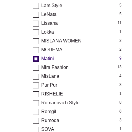
Lars Style
5
LeNata
5
Lissana
11
Lokka
1
MISLANA WOMEN
2
MODEMA
2
Matini
9
Mira Fashion
13
MisLana
4
Pur Pur
3
RISHELIE
1
Romanovich Style
8
Romgil
8
Rumoda
3
SOVA
1