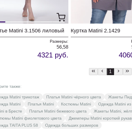
тье Matini 3.1506 лиловый
Куртка Matini 2.1429
Размеры:
56,58
4321 руб.
406
1
рите также:
жда Matini трикотаж
Платья Matini чёрного цвета
Жакеты Пидж
жда Matini
Платья Matini
Костюмы Matini
Одежда Matini из
ini в Бресте
Платья Matini бежевого цвета
Жакеты Matini, жёл
тюмы Matini фиолетового цвета
Джемперы Matini короткий рукав
жда TAITA PLUS 58
Одежда больших размеров