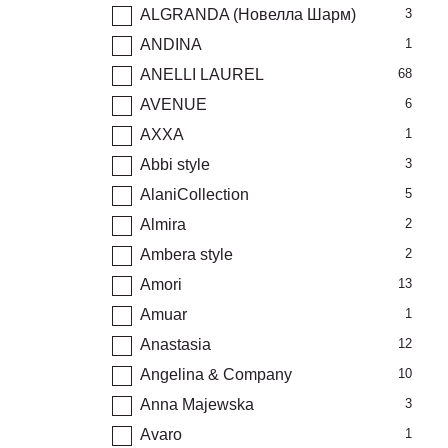
ALGRANDA (Новелла Шарм)
3
ANDINA
1
ANELLI LAUREL
68
AVENUE
6
AXXA
1
Abbi style
3
AlaniCollection
5
Almira
2
Ambera style
2
Amori
13
Amuar
1
Anastasia
12
Angelina & Company
10
Anna Majewska
3
Avaro
1