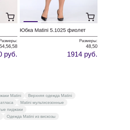
Юбка Matini 5.1025 фиолет
Размеры:
Размеры:
54,56,58
48,50
0 руб.
1914 руб.
аки Matini
Верхняя одежда Matini
 атласа
Matini мультисезонные
тые пиджаки
Одежда Matini из вискозы