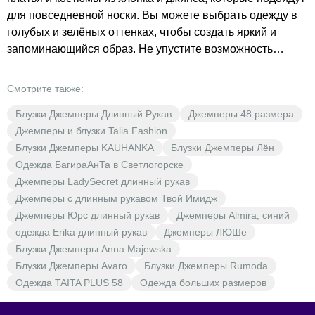
для повседневной носки. Вы можете выбрать одежду в
голубых и зелёных оттенках, чтобы создать яркий и
запоминающийся образ. Не упустите возможность
приобрести качественную одежду по доступным ценам в
BrestOpt!
Смотрите также:
Блузки Джемперы Длинный Рукав
Джемперы 48 размера
Джемперы и блузки Talia Fashion
Блузки Джемперы KAUHANKA
Блузки Джемперы Лён
Одежда БагираАнТа в Светлогорске
Джемперы LadySecret длинный рукав
Джемперы с длинным рукавом Твой Имидж
Джемперы Юрс длинный рукав
Джемперы Almira, синий
одежда Erika длинный рукав
Джемперы ЛЮШе
Блузки Джемперы Anna Majewska
Блузки Джемперы Avaro
Блузки Джемперы Rumoda
Одежда TAITA PLUS 58
Одежда больших размеров