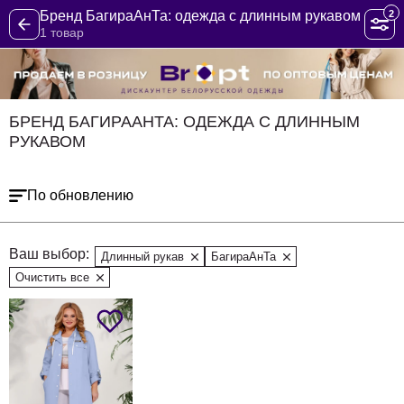
2
Бренд БагираАнТа: одежда с длинным рукавом
1 товар
БРЕНД БАГИРААНТА: ОДЕЖДА С ДЛИННЫМ
РУКАВОМ
По обновлению
Ваш выбор:
Длинный рукав
БагираАнТа
Очистить все