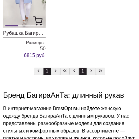
Рубашка БагираАнТа 783/3
Размеры:
50
6815 руб.
1
1
Бренд БагираАнТа: длинный рукав
В интернет-магазине BrestOpt вы найдёте женскую
одежду бренда БагираАнТа с длинным рукавом. У нас
представлены разнообразные модели для создания
стильных и комфортных образов. В ассортименте —
платья и костюмы из хлопка и джинса, которые подойдут