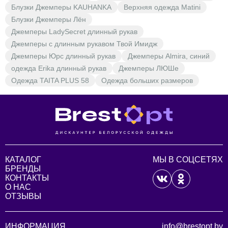
Блузки Джемперы KAUHANKA
Верхняя одежда Matini
Блузки Джемперы Лён
Джемперы LadySecret длинный рукав
Джемперы с длинным рукавом Твой Имидж
Джемперы Юрс длинный рукав
Джемперы Almira, синий
одежда Erika длинный рукав
Джемперы ЛЮШе
Одежда TAITA PLUS 58
Одежда больших размеров
КАТАЛОГ
МЫ В СОЦСЕТЯХ
БРЕНДЫ
КОНТАКТЫ
О НАС
ОТЗЫВЫ
ИНФОРМАЦИЯ
info@brestopt.by