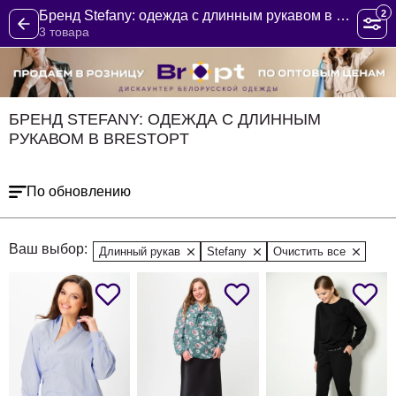
2
Бренд Stefany: одежда с длинным рукавом в BrestOpt
3 товара
БРЕНД STEFANY: ОДЕЖДА С ДЛИННЫМ
РУКАВОМ В BRESTOPT
По обновлению
Ваш выбор:
Длинный рукав
Stefany
Очистить все