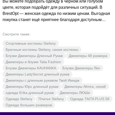
Вы можете подобрать одежду в чёрном или голубом
цвете, которая подойдёт для различных ситуаций. В
BrestOpt — женская одежда по низким ценам. Выгодная
покупка станет ещё приятнее благодаря доступным
ценам и широкому ассортименту. Не упустите
возможность обновить свой гардероб качественной
Смотрите также:
одеждой от Stefany.
Спортивные костюмы Stefany
Брючные костюмы Stefany, синие костюмы
Блузки Джемперы Длинный Рукав
Джемперы 48 размера
Джемперы и блузки Talia Fashion
Блузки Джемперы KAUHANKA
Блузки Джемперы Лён
Джемперы LadySecret длинный рукав
Джемперы с длинным рукавом Твой Имидж
Джемперы Юрс длинный рукав
Джемперы Almira, синий
одежда Erika длинный рукав
Джемперы ЛЮШе
Одежда Stefany
Платья Stefany
Одежда TAITA PLUS 58
Одежда больших размеров