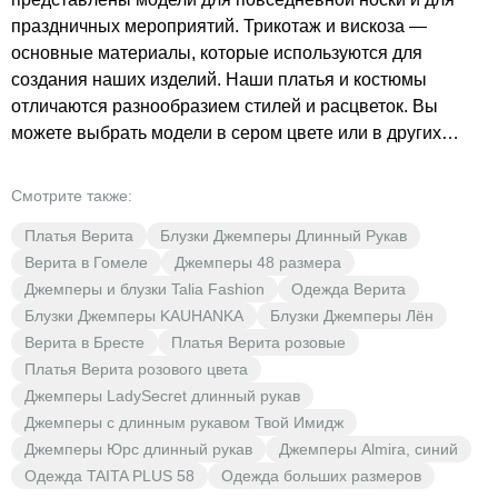
праздничных мероприятий. Трикотаж и вискоза —
основные материалы, которые используются для
создания наших изделий. Наши платья и костюмы
отличаются разнообразием стилей и расцветок. Вы
можете выбрать модели в сером цвете или в других
ярких оттенках. Одежда Верита в BrestOpt — это не
только стиль и мода, но и доступная цена. В нашем
Смотрите также:
магазине вы найдёте выгодные предложения и сможете
Платья Верита
Блузки Джемперы Длинный Рукав
приобрести качественную одежду по низким ценам.
Верита в Гомеле
Джемперы 48 размера
Джемперы и блузки Talia Fashion
Одежда Верита
Блузки Джемперы KAUHANKA
Блузки Джемперы Лён
Верита в Бресте
Платья Верита розовые
Платья Верита розового цвета
Джемперы LadySecret длинный рукав
Джемперы с длинным рукавом Твой Имидж
Джемперы Юрс длинный рукав
Джемперы Almira, синий
Одежда TAITA PLUS 58
Одежда больших размеров