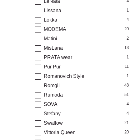
LeNata
4
Lissana
1
Lokka
4
MODEMA
20
Matini
2
MisLana
13
PRATA wear
1
Pur Pur
11
Romanovich Style
1
Romgil
48
Rumoda
51
SOVA
4
Stefany
4
Swallow
21
Vittoria Queen
20