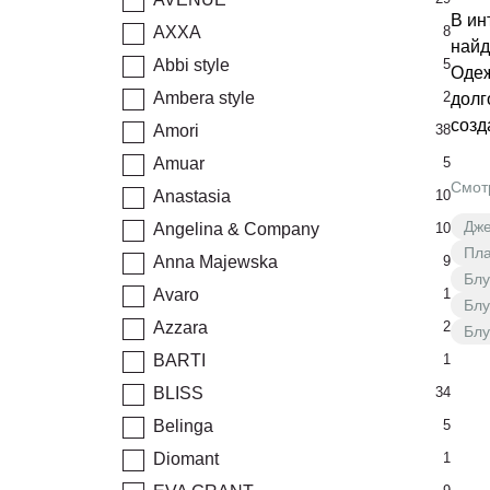
В ин
AXXA
8
найд
Abbi style
5
Одеж
Ambera style
2
долг
созд
Amori
38
Amuar
5
Смот
Anastasia
10
Дже
Angelina & Company
10
Пл
Anna Majewska
9
Блу
Avaro
1
Блу
Azzara
2
Блу
BARTI
1
BLISS
34
Belinga
5
Diomant
1