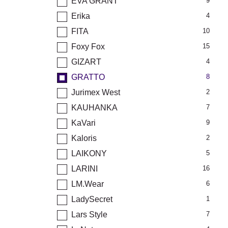
EVA GRANT
9
Erika
4
FITA
10
Foxy Fox
15
GIZART
4
GRATTO
8
Jurimex West
2
KAUHANKA
7
KaVari
9
Kaloris
2
LAIKONY
5
LARINI
16
LM.Wear
6
LadySecret
1
Lars Style
7