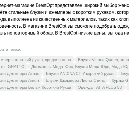
тернет-магазине BrestOpt представлен широкий выбор жен
ёте стильные блузки и джемперы с коротким рукавом, кото
да выполнена из качественных материалов, таких как хлопо
овечность. В магазине BrestOpt вы сможете подобрать одеж
ать неповторимый образ. В BrestOpt низкие цены, выгода н
рите также:
мперы короткий рукав, средняя цена
Блузки Vittoria Queen, кор
атья GRATTO
Джемперы Мода-Юрс, Блузки Мода-Юрс, Мода-Юр
зки Джемперы Атлас
Блузки ANDINA CITY короткий рукав
Блу
зки Джемперы Amori
Блузки Джемпера Лиона-Стиль
Куртки G
зки Джемперы Белый Короткий Рукав
Одежда TAITA PLUS 58