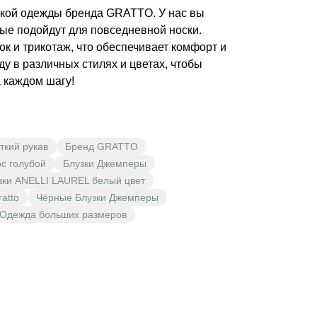
ской одежды бренда GRATTO. У нас вы
рые подойдут для повседневной носки.
к и трикотаж, что обеспечивает комфорт и
ду в различных стилях и цветах, чтобы
а каждом шагу!
откий рукав
Бренд GRATTO
с голубой
Блузки Джемперы
зки ANELLI LAUREL белый цвет
ratto
Чёрные Блузки Джемперы
Одежда больших размеров