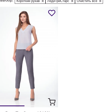
выбор:
Короткий рукав
ЛедиТриСтарс
Очистить все