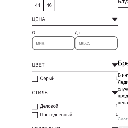
Блу
44
46
ЦЕНА
От
До
Бр
ЦВЕТ
В ин
Серый
1
Леди
случ
СТИЛЬ
пред
цена
Деловой
1
Повседневный
1
Смот