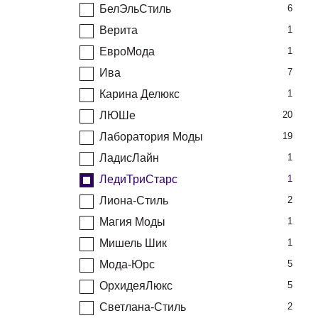
БелЭльСтиль
6
Верита
1
ЕвроМода
1
Ива
7
Карина Делюкс
1
ЛЮШе
20
Лаборатория Моды
19
ЛадисЛайн
1
ЛедиТриСтарс
1
Лиона-Стиль
2
Магия Моды
1
Мишель Шик
1
Мода-Юрс
5
ОрхидеяЛюкс
5
Светлана-Стиль
2