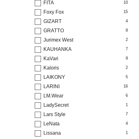
FITA
10
Foxy Fox
15
GIZART
4
GRATTO
8
Jurimex West
2
KAUHANKA
7
KaVari
9
Kaloris
2
LAIKONY
5
LARINI
16
LM.Wear
6
LadySecret
1
Lars Style
7
LeNata
4
Lissana
1