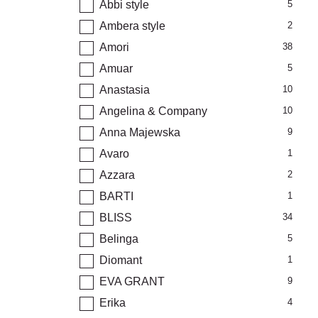
Abbi style
5
Ambera style
2
Amori
38
Amuar
5
Anastasia
10
Angelina & Company
10
Anna Majewska
9
Avaro
1
Azzara
2
BARTI
1
BLISS
34
Belinga
5
Diomant
1
EVA GRANT
9
Erika
4