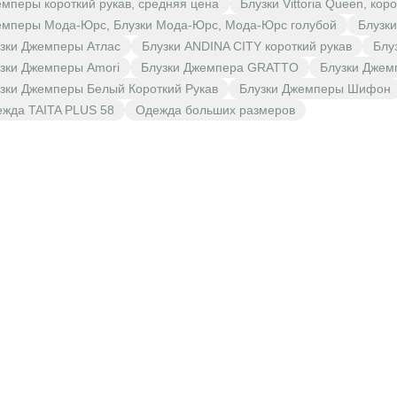
мперы короткий рукав, средняя цена
Блузки Vittoria Queen, кор
мперы Мода-Юрс, Блузки Мода-Юрс, Мода-Юрс голубой
Блузк
зки Джемперы Атлас
Блузки ANDINA CITY короткий рукав
Блу
зки Джемперы Amori
Блузки Джемпера GRATTO
Блузки Джем
зки Джемперы Белый Короткий Рукав
Блузки Джемперы Шифон
жда TAITA PLUS 58
Одежда больших размеров