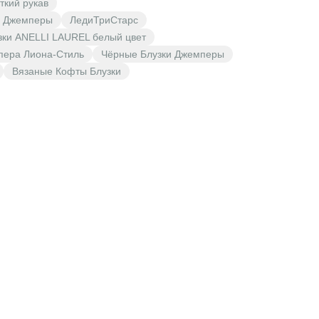
откий рукав
и Джемперы
ЛедиТриСтарс
зки ANELLI LAUREL белый цвет
пера Лиона-Стиль
Чёрные Блузки Джемперы
Вязаные Кофты Блузки