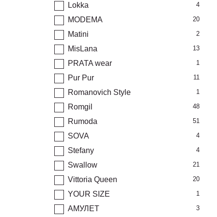
Lokka
4
MODEMA
20
Matini
2
MisLana
13
PRATA wear
1
Pur Pur
11
Romanovich Style
1
Romgil
48
Rumoda
51
SOVA
4
Stefany
4
Swallow
21
Vittoria Queen
20
YOUR SIZE
1
АМУЛЕТ
3