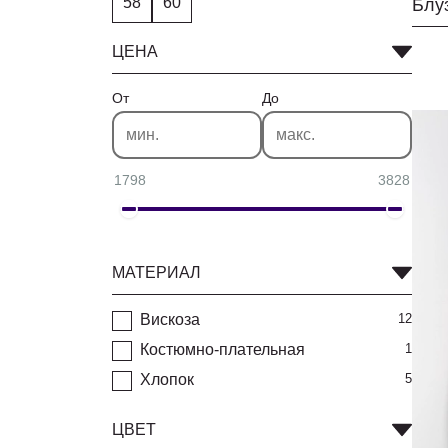
58
60
Блу
ЦЕНА
От
До
1798
3828
МАТЕРИАЛ
Вискоза
12
Костюмно-плательная
1
Хлопок
5
ЦВЕТ