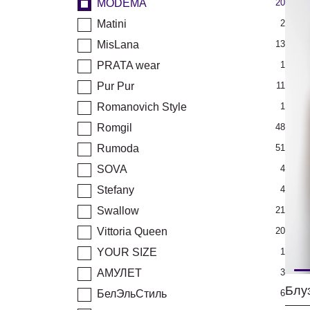
MODEMA
20
Matini
2
MisLana
13
PRATA wear
1
Pur Pur
11
Romanovich Style
1
Romgil
48
Rumoda
51
SOVA
4
Stefany
4
Swallow
21
Vittoria Queen
20
YOUR SIZE
1
АМУЛЕТ
3
БелЭльСтиль
6