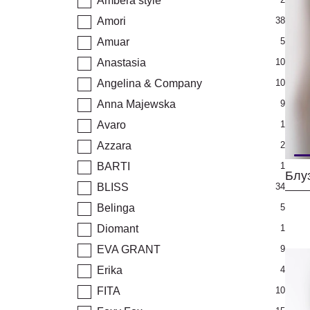
Ambera style
Amori
38
Amuar
5
Anastasia
10
Angelina & Company
10
Anna Majewska
9
Avaro
1
Azzara
2
BARTI
1
BLISS
34
Belinga
5
Diomant
1
EVA GRANT
9
Erika
4
FITA
10