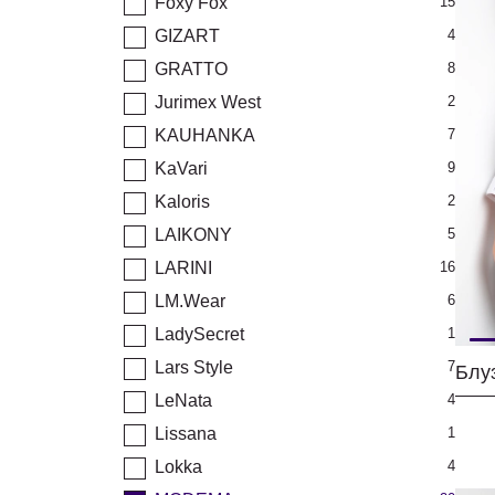
Foxy Fox
15
GIZART
4
GRATTO
8
Jurimex West
2
KAUHANKA
7
KaVari
9
Kaloris
2
LAIKONY
5
LARINI
16
LM.Wear
6
LadySecret
1
Lars Style
7
Блу
LeNata
4
Lissana
1
Lokka
4