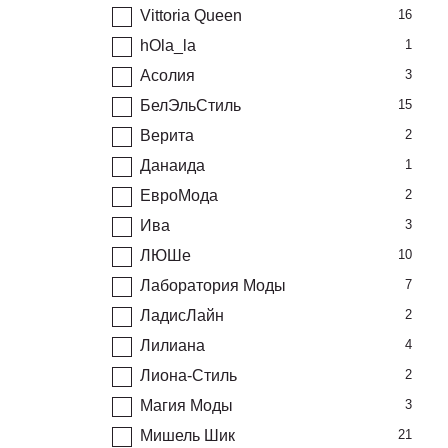
Vittoria Queen
16
hOla_la
1
Асолия
3
БелЭльСтиль
15
Верита
2
Данаида
1
ЕвроМода
2
Ива
3
ЛЮШе
10
Лаборатория Моды
7
ЛадисЛайн
2
Лилиана
4
Лиона-Стиль
2
Магия Моды
3
Мишель Шик
21