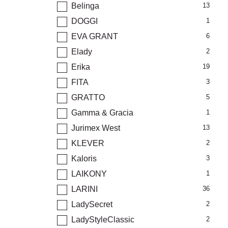
Belinga
13
DOGGI
1
EVA GRANT
6
Elady
2
Erika
19
FITA
3
GRATTO
5
Gamma & Gracia
1
Jurimex West
13
KLEVER
2
Kaloris
3
LAIKONY
1
LARINI
36
LadySecret
2
LadyStyleClassic
2