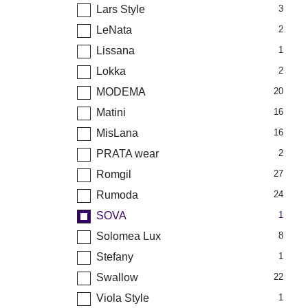
Lars Style
3
LeNata
2
Lissana
1
Lokka
2
MODEMA
20
Matini
16
MisLana
16
PRATA wear
2
Romgil
27
Rumoda
24
SOVA
1
Solomea Lux
8
Stefany
1
Swallow
22
Viola Style
1