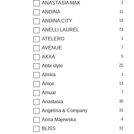
ANASTASIA MAK
2
ANDINA
11
ANDINA CITY
14
ANELLI LAUREL
73
ATELERO
1
AVENUE
7
AXXA
5
Abbi style
25
Almira
1
Amori
13
Amuar
7
Anastasia
30
Angelina & Company
15
Anna Majewska
4
BLISS
31