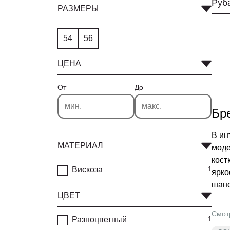
Руб
РАЗМЕРЫ
54
56
ЦЕНА
От
До
Бр
В ин
МАТЕРИАЛ
моде
кост
Вискоза
1
ярко
шанс
ЦВЕТ
Смот
Разноцветный
1