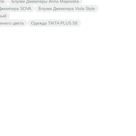
те
Блузки Джемперы Anna Majewska
Джемпера SOVA
Блузки Джемпера Viola Style
ный
инего цвета
Одежда TAITA PLUS 58