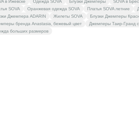
A в Ижевске
Одежда SOVA
Блузки Джемперы
SOVA в Брес
тья SOVA
Оранжевая одежда SOVA
Платья SOVA летние
зки Джемпера ADARIN
Жилеты SOVA
Блузки Джемперы Крас
мперы бренда Anastasia, бежевый цвет
Джемперы Таир-Гранд с
жда больших размеров