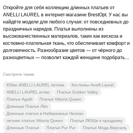
Откройте для себя коллекцию длинных платьев от
ANELLI LAUREL в интернет-магазине BrestOpt. У нас вы
найдёте модели для любого случая: от повседневных до
праздничных нарядов. Платья выполнены из
высококачественных материалов, таких как вискоза и
костюмно-плательная ткань, что обеспечивает комфорт и
долговечность. Разнообразие цветов — от чёрного до
разноцветных — позволит каждой женщине подобрать
идеальный наряд. В BrestOpt вы найдёте платья ANELLI
LAUREL по выгодным ценам. Не упустите возможность
Смотрите также:
обновить свой гардероб качественной одеждой от
Юбки ANELLI LAUREL летние
Костюмы Anelli Laurel
известного бренда.
ANELLI LAUREL атлас
Платья Golden Valley
Платья Agatti
Платья Vittoria Queen
Длинные Платья Лён
Длинные платья в Набережных Челнах
летние платья Vittoria Queen
Платья ЛЮШе к празднику
Длинные Платья
Платья Pur Pur
Платья Мода-Версаль