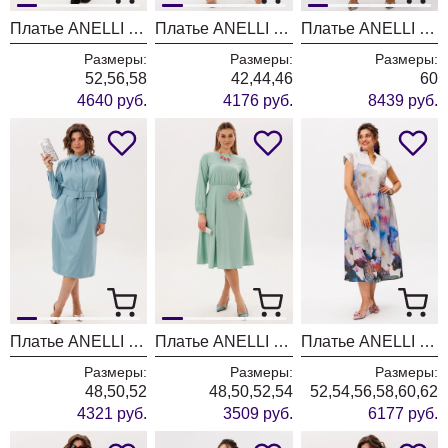
Платье ANELLI LAUREL 061 маренго
Платье ANELLI LAUREL 1555 солнечное
Платье ANELLI LAUREL 1610 спящая красавица
Размеры:
Размеры:
Размеры:
52,56,58
42,44,46
60
4640 руб.
4176 руб.
8439 руб.
Платье ANELLI LAUREL 1834 ледяное сердце
Платье ANELLI LAUREL 1836 дымчатый нефрит
Платье ANELLI LAUREL 1424-1 анютины глазки
Размеры:
Размеры:
Размеры:
48,50,52
48,50,52,54
52,54,56,58,60,62
4321 руб.
3509 руб.
6177 руб.