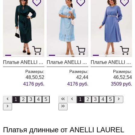
Платье ANELLI LAUREL 1832 глубоководный зеленый
Платье ANELLI LAUREL 1555 небесный цвет
Платье ANELLI LAUREL 1836 виноградный туман
Размеры:
Размеры:
Размеры:
48,50,52
42,44
46,52,54
4176 руб.
4176 руб.
3509 руб.
1
2
3
4
5
1
2
3
4
5
Платья длинные от ANELLI LAUREL