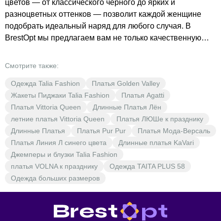
цветов — от классического чёрного до ярких и
разноцветных оттенков — позволит каждой женщине
подобрать идеальный наряд для любого случая. B
BrestOpt мы предлагаем вам не только качественную
одежду, но и выгодные цены. Вы сможете приобрести
платья, которые подчеркнут вашу индивидуальность и
Смотрите также:
стиль, не переплачивая. Выбирая BrestOpt, вы
Одежда Talia Fashion
Платья Golden Valley
выбираете комфорт и качество по доступной цене. Не
Жакеты Пиджаки Talia Fashion
Платья Agatti
упустите возможность обновить свой гардероб с
Платья Vittoria Queen
Длинные Платья Лён
помощью стильных и качественных платьев от Talia
летние платья Vittoria Queen
Платья ЛЮШе к празднику
Fashion. В BrestOpt вас ждут низкие цены и широкий
Длинные Платья
Платья Pur Pur
Платья Мода-Версаль
выбор моделей, которые станут основой вашего
Платья Линия Л синего цвета
Длинные платья KaVari
гардероба.
Джемперы и блузки Talia Fashion
платья VOLNA к празднику
Одежда TAITA PLUS 58
Одежда больших размеров