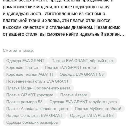
романтические модели, которые подчеркнут вашу
индивидуальность. Изготовленные из костюмно-
плательной ткани и хлопка, эти платья отличаются
высоким качеством и стильным дизайном. Независимо
от вашего стиля, вы сможете найти идеальный вариант
для любого случая. В BrestOpt низкие цены — ваша
выгода начинается здесь!
Смотрите также:
Одежда EVA GRANT
Платья EVA GRANT, чёрный цвет
Короткие Платья
Платья EVA GRANT летние
Короткие платья AGATTI
Одежда EVA GRANT 56
Повседневный стиль EVA GRANT
Платья Мода-Юрс зелёного цвета
Платья GIZART короткие
Платья Azzara
Платья размера 58
Одежда EVA GRANT голубого цвета
Платья Anastasia красного цвета
Платья Мублиз, зелёный
Нарядные платья EVA GRANT
Одежда TAITA PLUS 58
Одежда больших размеров