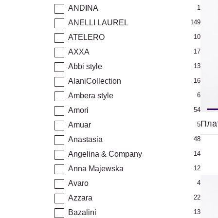
ANDINA
1
ANELLI LAUREL
149
ATELERO
10
AXXA
17
Abbi style
13
AlaniCollection
16
Ambera style
6
Amori
54
Amuar
5
Anastasia
48
Angelina & Company
14
Anna Majewska
12
Avaro
4
Azzara
22
Bazalini
13