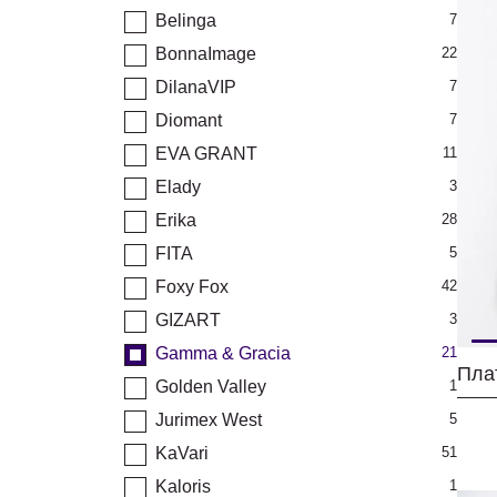
Belinga
7
BonnaImage
22
DilanaVIP
7
Diomant
7
EVA GRANT
11
Elady
3
Erika
28
FITA
5
Foxy Fox
42
GIZART
3
Gamma & Gracia
21
Golden Valley
1
Jurimex West
5
KaVari
51
Kaloris
1