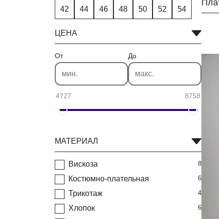
Пла
42
44
46
48
50
52
54
ЦЕНА
От
До
4727
8758
МАТЕРИАЛ
Вискоза
8
Костюмно-плательная
6
Трикотаж
4
Хлопок
6