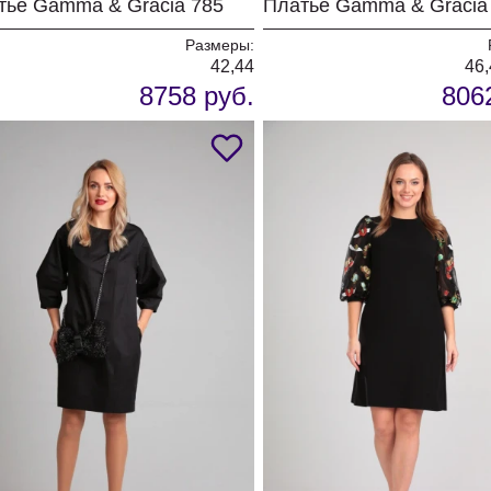
тье Gamma & Gracia 785
Размеры:
42,44
46,
8758 руб.
806