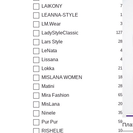
LAIKONY
7
LEANNA-STYLE
1
LM.Wear
3
LadyStyleClassic
127
Lars Style
28
LeNata
4
Lissana
4
Lokka
21
MISLANA WOMEN
18
Matini
28
Mira Fashion
65
MisLana
20
Ninele
35
Pur Pur
59
RISHELIE
10