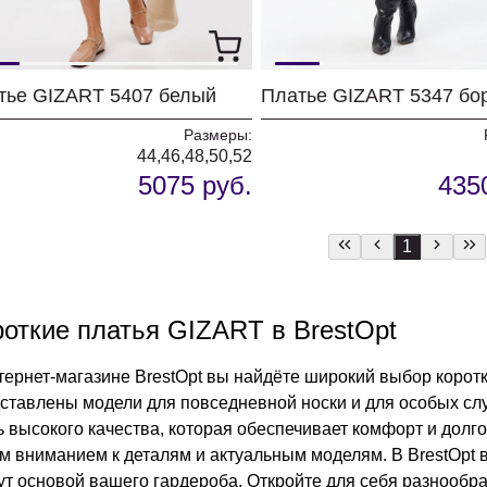
тье GIZART 5407 белый
Размеры:
44,46,48,50,52
5075 руб.
435
1
роткие платья GIZART в BrestOpt
тернет-магазине BrestOpt вы найдёте широкий выбор коротк
ставлены модели для повседневной носки и для особых сл
ь высокого качества, которая обеспечивает комфорт и долг
м вниманием к деталям и актуальным моделям. В BrestOpt 
ут основой вашего гардероба. Откройте для себя разнообраз