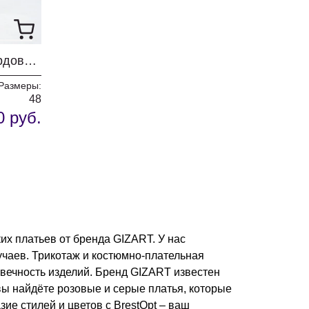
Платье GIZART 5347 бордовый+ кактус
Размеры:
48
0 руб.
их платьев от бренда GIZART. У нас
учаев. Трикотаж и костюмно-плательная
овечность изделий. Бренд GIZART известен
вы найдёте розовые и серые платья, которые
ие стилей и цветов с BrestOpt – ваш