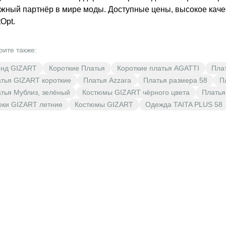
жный партнёр в мире моды. Доступные цены, высокое качес
tOpt.
рите также:
енд GIZART
Короткие Платья
Короткие платья AGATTI
Пла
тья GIZART короткие
Платья Azzara
Платья размера 58
П
тья Мублиз, зелёный
Костюмы GIZART чёрного цвета
Платья
ки GIZART летние
Костюмы GIZART
Одежда TAITA PLUS 58