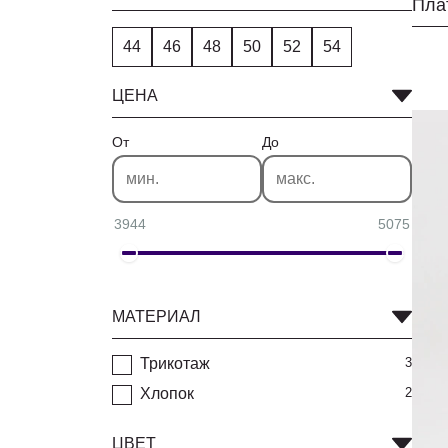
44
46
48
50
52
54
ЦЕНА
От
До
3944
5075
МАТЕРИАЛ
Трикотаж
3
Хлопок
2
ЦВЕТ