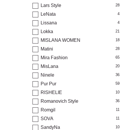
Lars Style
28
LeNata
4
Lissana
4
Lokka
21
MISLANA WOMEN
18
Matini
28
Mira Fashion
65
MisLana
20
Ninele
36
Pur Pur
59
RISHELIE
10
Romanovich Style
36
Romgil
11
SOVA
11
SandyNa
10