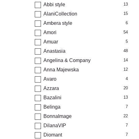
Abbi style
13
AlaniCollection
15
Ambera style
6
Amori
54
Amuar
5
Anastasia
48
Angelina & Company
14
Anna Majewska
12
Avaro
4
Azzara
20
Bazalini
13
Belinga
7
BonnaImage
22
DilanaVIP
7
Diomant
7