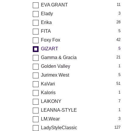
EVA GRANT
11
Elady
3
Erika
28
FITA
5
Foxy Fox
42
GIZART
5
Gamma & Gracia
21
Golden Valley
1
Jurimex West
5
KaVari
51
Kaloris
1
LAIKONY
7
LEANNA-STYLE
1
LM.Wear
3
LadyStyleClassic
127