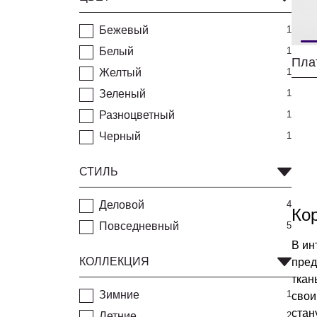
Бежевый
1
Белый
1
Пла
Желтый
1
Зеленый
1
Разноцветный
1
Черный
1
СТИЛЬ
Деловой
4
Ко
Повседневный
5
В ин
КОЛЛЕКЦИЯ
пред
ткан
Зимние
1
свои
стан
Летние
2