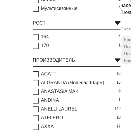
надё
Мультисезонные
5
Bres
РОСТ
Смот
164
4
Бр
170
1
Пла
Пла
ПРОИЗВОДИТЕЛЬ
Брю
AGATTI
15
ALGRANDA (Новелла Шарм)
16
ANASTASIA MAK
9
ANDINA
1
ANELLI LAUREL
149
ATELERO
10
AXXA
17