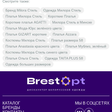
Смотрите также:
Бренд Milora Стиль
Одежда Милора Стиль
Платья Милора Стиль
Короткие Платья
Короткие платья AGATTI
Милора Стиль в Минске
Платья Мода-Юрс зелёного цвета
Платья GIZART короткие
Платья Azzara
Костюмы Милора Стиль
Платья размера 58
Платья Anastasia красного цвета
Платья Мублиз, зелёный
Костюмы Милора Стиль синего цвета
Платья Ольга Стиль
Одежда TAITA PLUS 58
Одежда больших размеров
КАТАЛОГ
МЫ В СОЦСЕТЯХ
БРЕНДЫ