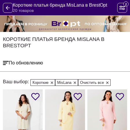
2
Короткие платья бренда MisLana в BrestOpt
20 товаров
КОРОТКИЕ ПЛАТЬЯ БРЕНДА MISLANA В
BRESTOPT
По обновлению
Ваш выбор:
Короткие
MisLana
Очистить все