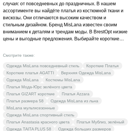
случая: от повседневных до праздничных. В нашем
ассортименте вы найдёте платья из костюмной ткани и
вискозы. Они отличаются высоким качеством и
стильным дизайном. Бренд MisLana известен своим
вниманием к деталям и трендам моды. В BrestOpt низкие
цены и выгодные предложения. Выбирайте короткие
платья MisLana для создания неповторимого образа.
Смотрите также:
Одежда MisLana повседневный стиль
Короткие Платья
Короткие платья AGATTI
Верхняя Одежда MisLana
Одежда MisLana
Костюмы MisLana
Платья Мода-Юрс зелёного цвета
Платья GIZART короткие
Платья Azzara
Платья размера 58
Одежда MisLana из льна
MisLana мультисезонные
Одежда MisLana спортивный стиль
Платья Anastasia красного цвета
Платья Мублиз, зелёный
Одежда TAITA PLUS 58
Одежда больших размеров