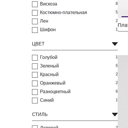
Вискоза
8
Костюмно-плательная
5
Лен
2
Пла
Шифон
1
ЦВЕТ
Голубой
1
Зеленый
5
Красный
2
Оранжевый
2
Разноцветный
6
Синий
1
СТИЛЬ
Деловой
2