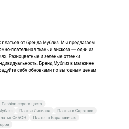
х платьев от бренда Мублиз. Мы предлагаем
юмно-плательная ткань и вискоза — одни из
ях. Разноцветные и зелёные оттенки
индивидуальность. Бренд Мублиз в магазине
Порадуйте себя обновками по выгодным ценам
 Fashion серого цвета
Мублиз
Платья Лилиана
Платья в Саратове
платья СиБОН
Платья в Барановичах
еров