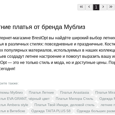
1
тние платья от бренда Мублиз
тернет-магазине BrestOpt вы найдёте широкий выбор летни
ья в различных стилях: повседневные и праздничные. Кост
х популярных материалов, используемых в наших коллекци
ьев создадут летнее настроение и помогут выразить вашу 
tOpt — это не только стиль и мода, но и доступные цены. 
сегодня!
рите также:
тюмы Мублиз
Платья Летние
Платья Anastasia
Платья Mira
тья EVA GRANT, чёрный цвет
Платья Милора Стиль
Одежда 
тья Ambera style
Платья Твой Имидж, деловой стиль
летние 
тья в Витебске
Одежда TAITA PLUS 58
Одежда больших разм