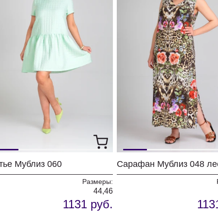
тье Мублиз 060
Сарафан Мублиз 048 ле
Размеры:
44,46
1131 руб.
113