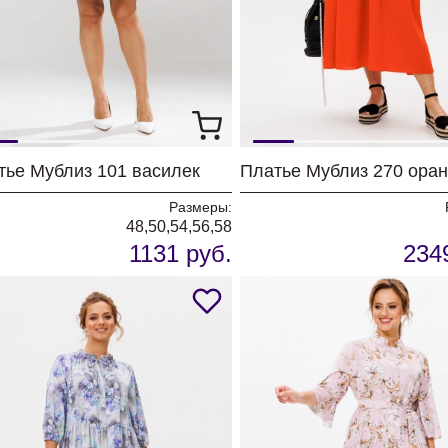
тье Мублиз 101 василек
Платье Мублиз 270 ора
Размеры:
48,50,54,56,58
1131 руб.
234