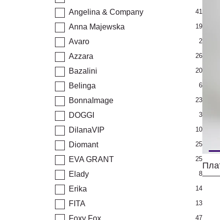
Angelina & Company
41
Anna Majewska
19
Avaro
2
Azzara
26
Bazalini
20
Belinga
6
BonnaImage
23
DOGGI
3
DilanaVIP
10
Diomant
25
EVA GRANT
25
Пла
Elady
8
Erika
14
FITA
13
Foxy Fox
47