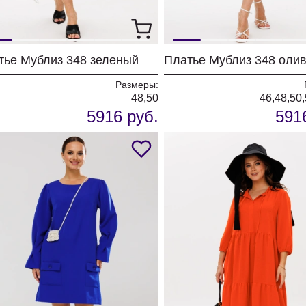
тье Мублиз 348 зеленый
Платье Мублиз 348 оли
Размеры:
48,50
46,48,50,
5916 руб.
591