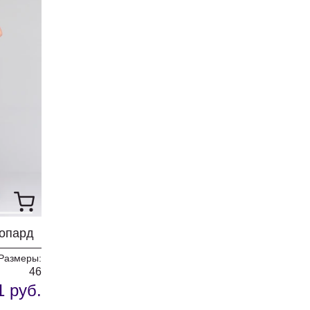
опард
Размеры:
46
1 руб.