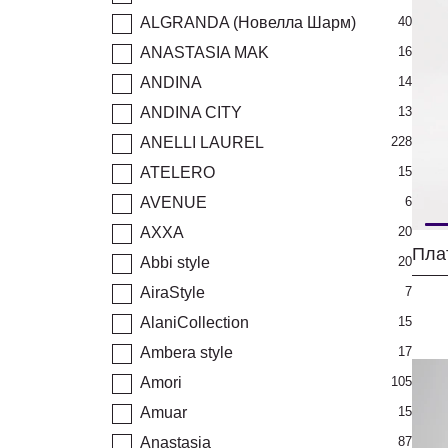
ALGRANDA (Новелла Шарм)
40
ANASTASIA MAK
16
ANDINA
14
ANDINA CITY
13
ANELLI LAUREL
228
ATELERO
15
AVENUE
6
AXXA
20
Abbi style
20
AiraStyle
7
AlaniCollection
15
Ambera style
17
Amori
105
Amuar
15
Anastasia
87