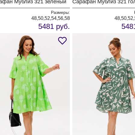
афан Мублиз 321 зеленый
Сарафан Мублиз 321 го
Размеры:
48,50,52,54,56,58
48,50,52,
5481 руб.
548