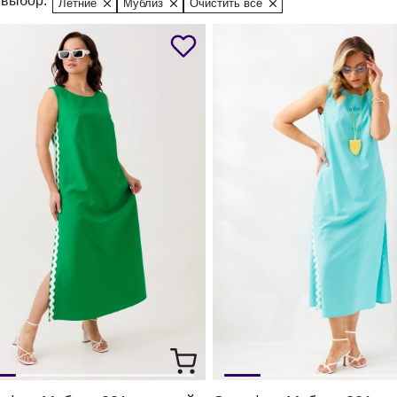
выбор:
Летние
Мублиз
Очистить все