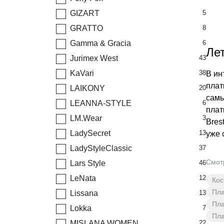
GIZART
5
GRATTO
8
Gamma & Gracia
6
Ле
Jurimex West
43
KaVari
38
В ин
плат
LAIKONY
20
самы
LEANNA-STYLE
6
плат
LM.Wear
3
Bres
LadySecret
13
уже 
LadyStyleClassic
37
Смот
Lars Style
46
LeNata
12
Кос
Пла
Lissana
13
Пла
Lokka
7
Пла
MISLANA WOMEN
22