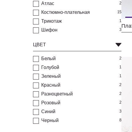
Атлас
2
Костюмно-плательная
15
Трикотаж
1
Пла
Шифон
3
ЦВЕТ
Белый
2
Голубой
1
Зеленый
1
Красный
2
Разноцветный
2
Розовый
2
Синий
3
Черный
8