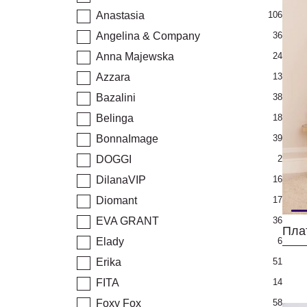
Anastasia
106
Angelina & Company
36
Anna Majewska
24
Azzara
13
Bazalini
38
Belinga
18
BonnaImage
39
DOGGI
2
DilanaVIP
16
Diomant
17
EVA GRANT
36
Плат
Elady
6
Erika
51
FITA
14
Foxy Fox
58