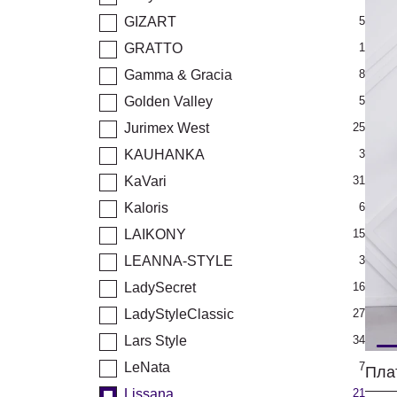
GIZART
5
GRATTO
1
Gamma & Gracia
8
Golden Valley
5
Jurimex West
25
KAUHANKA
3
KaVari
31
Kaloris
6
LAIKONY
15
LEANNA-STYLE
3
LadySecret
16
LadyStyleClassic
27
Lars Style
34
LeNata
7
Пла
Lissana
21