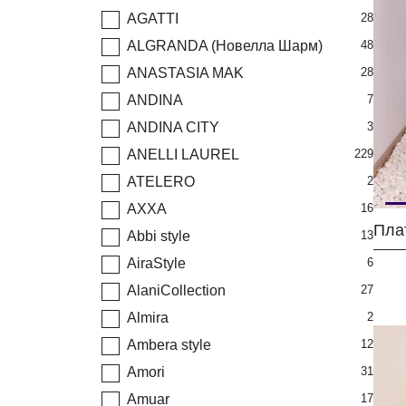
AGATTI
28
ALGRANDA (Новелла Шарм)
48
ANASTASIA MAK
28
ANDINA
7
ANDINA CITY
3
ANELLI LAUREL
229
ATELERO
2
AXXA
16
Пла
Abbi style
13
AiraStyle
6
AlaniCollection
27
Almira
2
Ambera style
12
Amori
31
Amuar
17