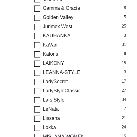
Gamma & Gracia
8
Golden Valley
5
Jurimex West
25
KAUHANKA
3
KaVari
31
Kaloris
6
LAIKONY
15
LEANNA-STYLE
3
LadySecret
17
LadyStyleClassic
27
Lars Style
34
LeNata
7
Lissana
21
Lokka
24
MISLANA WOMEN
15