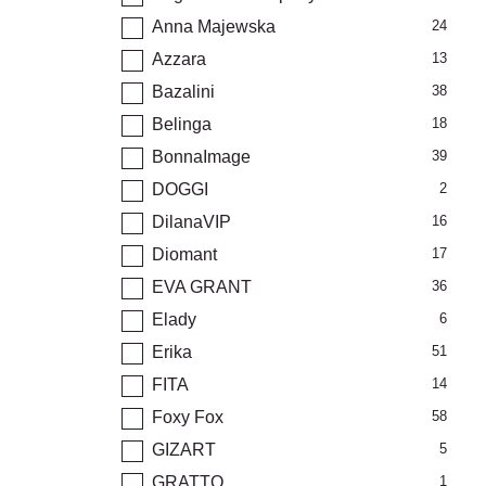
Anna Majewska
24
Azzara
13
Bazalini
38
Belinga
18
BonnaImage
39
DOGGI
2
DilanaVIP
16
Diomant
17
EVA GRANT
36
Elady
6
Erika
51
FITA
14
Foxy Fox
58
GIZART
5
GRATTO
1