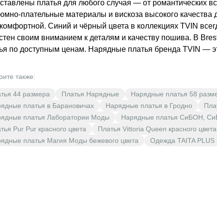
ставлены платья для любого случая — от романтических в
юмно-плательные материалы и вискоза высокого качества д
 комфортной. Синий и чёрный цвета в коллекциях TVIN все
стен своим вниманием к деталям и качеству пошива. В Bre
ья по доступным ценам. Нарядные платья бренда TVIN — эт
рите также:
тья 44 размера
Платья Нарядные
Нарядные платья 58 разм
ядные платья в Барановичах
Нарядные платья в Гродно
Пла
ядные платья Лаборатории Моды
Нарядные платья СиБОН, Си
тья Pur Pur красного цвета
Платья Vittoria Queen красного цвета
ядные платья Магия Моды бежевого цвета
Одежда TAITA PLUS 