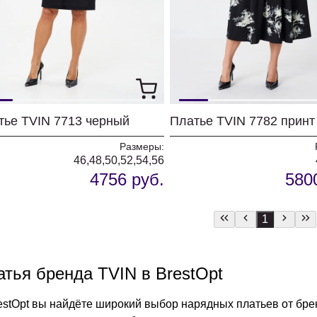
тье TVIN 7713 черный
Размеры:
46,48,50,52,54,56
4756 руб.
580
1
атья бренда TVIN в BrestOpt
estOpt вы найдёте широкий выбор нарядных платьев от бре