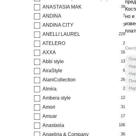
пред
ANASTASIA MAK
39
Кост
ANDINA
7
но и
изве
ANDINA CITY
3
плат
ANELLI LAUREL
229
ATELERO
2
Смот
AXXA
16
Пла
Abbi style
13
Нар
AiraStyle
6
Нар
AlaniCollection
26
Пла
Нар
Almira
2
Ambera style
12
Amori
31
Amuar
17
Anastasia
106
Angelina & Company
36