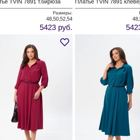
тье TVIN 7891 т.бирюза
Платье TVIN 7891 клеве
Размеры:
48,50,52,54
48,
5423 руб.
542