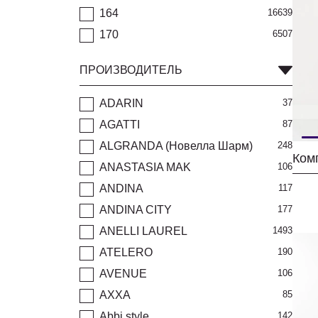
164
16639
170
6507
ПРОИЗВОДИТЕЛЬ
ADARIN
37
AGATTI
87
ALGRANDA (Новелла Шарм)
248
ANASTASIA MAK
106
ANDINA
117
ANDINA CITY
177
ANELLI LAUREL
1493
ATELERO
190
AVENUE
106
AXXA
85
Abbi style
142