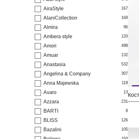
AiraStyle
167
AlaniCollection
168
Almira
96
Ambera style
120
Amori
498
Amuar
132
Anastasia
532
Angelina & Company
307
Anna Majewska
119
Avaro
13
Azzara
231
BARTI
8
BLISS
126
Bazalini
105
Belinga
150