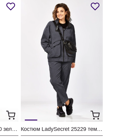
Костюм LadySecret 26260 зеленый
Костюм LadySecret 25229 темный графит