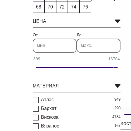
68
70
72
74
76
ЦЕНА
От
До
899
16704
МАТЕРИАЛ
Атлас
949
Бархат
290
Вискоза
4784
Вязаное
167