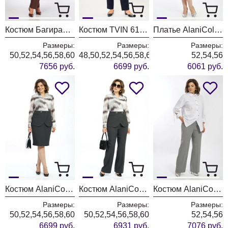
Костюм БагираАнТа 1129 голубой + шоколад
Костюм TVIN 6103 синий + клетка
Платье AlaniCollection 2601 синий в полоску
Размеры:
Размеры:
Размеры:
50,52,54,56,58,60
48,50,52,54,56,58,60
52,54,56
7656 руб.
6699 руб.
6061 руб.
Костюм AlaniCollection 2606
Костюм AlaniCollection 2590
Костюм AlaniCollection 2586 белый + серый
Размеры:
Размеры:
Размеры:
50,52,54,56,58,60
50,52,54,56,58,60
52,54,56
6699 руб.
6931 руб.
7076 руб.