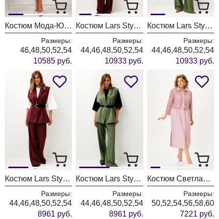
Костюм Мода-Юрс 26-2538 синий + крупный горох
Костюм Lars Style 1246 оттенки бордо+молочного
Костюм Lars Style 1246/1 оттенки хвои+молочного
Размеры:
Размеры:
Размеры:
46,48,50,52,54
44,46,48,50,52,54
44,46,48,50,52,54
10585 руб.
10933 руб.
10933 руб.
Костюм Lars Style 1247 оттенки бордо
Костюм Lars Style 1247/1 оттенки хвои
Костюм Светлана-Стиль 2380 розовый
Размеры:
Размеры:
Размеры:
44,46,48,50,52,54
44,46,48,50,52,54
50,52,54,56,58,60
8961 руб.
8961 руб.
7221 руб.