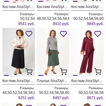
Костюм AiraStyle 24231 серый + пудра
Костюм AiraStyle 24241 шоколад + пудра
Костюм AiraStyle 24239 синий
Размеры:
Размеры:
Размеры:
50,52,54
48,50,52,54,56,58,60
50,52,54,56,58,60
9541 руб.
8410 руб.
8845 руб.
Костюм AiraStyle 24134 молочно-черный
Платье AiraStyle 24431 серо-зеленый
Костюм AiraStyle 24245 винный
Размеры:
Размеры:
Размеры:
48,50,52,54,56,58,60
50,52,54,56,58,60
50,52,54,56,58
9251 руб.
8497 руб.
8671 руб.