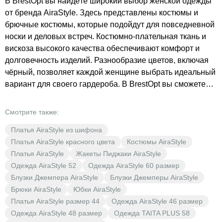
В BrestOpt вы найдёте широкий выбор женской одежды
от бренда AiraStyle. Здесь представлены костюмы и
брючные костюмы, которые подойдут для повседневной
носки и деловых встреч. Костюмно-плательная ткань и
вискоза высокого качества обеспечивают комфорт и
долговечность изделий. Разнообразие цветов, включая
чёрный, позволяет каждой женщине выбрать идеальный
вариант для своего гардероба. В BrestOpt вы сможете
подобрать одежду, которая подчеркнёт вашу
индивидуальность и стиль. Не упустите возможность
Смотрите также:
обновить свой гардероб по выгодным ценам!
Платья AiraStyle из шифона
Платья AiraStyle красного цвета
Костюмы AiraStyle
Платья AiraStyle
Жакеты Пиджаки AiraStyle
Одежда AiraStyle 52
Одежда AiraStyle 60 размер
Блузки Джемпера AiraStyle
Блузки Джемперы AiraStyle
Брюки AiraStyle
Юбки AiraStyle
Платья AiraStyle размер 44
Одежда AiraStyle 46 размер
Одежда AiraStyle 48 размер
Одежда TAITA PLUS 58