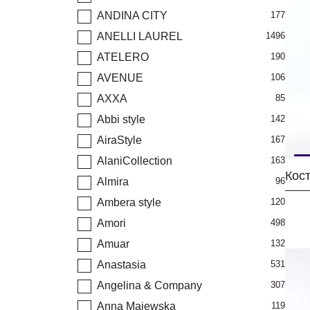
ANDINA CITY
177
ANELLI LAUREL
1496
ATELERO
190
AVENUE
106
AXXA
85
Abbi style
142
AiraStyle
167
AlaniCollection
163
Кос
Almira
96
Ambera style
120
Amori
498
Amuar
132
Anastasia
531
Angelina & Company
307
Anna Majewska
119