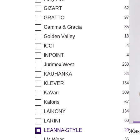
GIZART
62
GRATTO
97
Gamma & Gracia
85
Golden Valley
18
ICCI
4
INPOINT
4
Jurimex West
250
KAUHANKA
34
KLEVER
134
KaVari
309
Kaloris
67
LAIKONY
134
LARINI
60
LEANNA-STYLE
20
LM.Wear
36