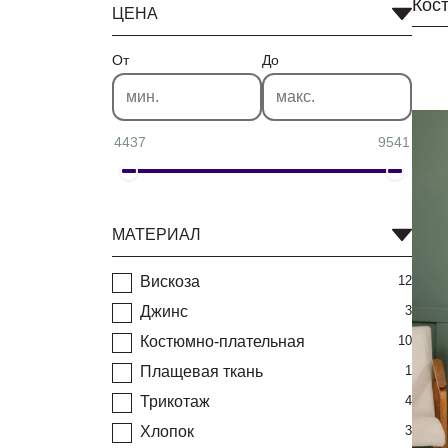
Кос
ЦЕНА
От
До
4437
9541
МАТЕРИАЛ
Вискоза
12
Джинс
3
Костюмно-плательная
10
Плащевая ткань
1
Трикотаж
4
Хлопок
3