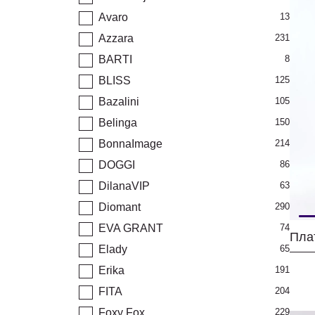
Avaro
13
Azzara
231
BARTI
8
BLISS
125
Bazalini
105
Belinga
150
BonnaImage
214
DOGGI
86
DilanaVIP
63
Diomant
290
EVA GRANT
74
Elady
65
Erika
191
FITA
204
Foxy Fox
229