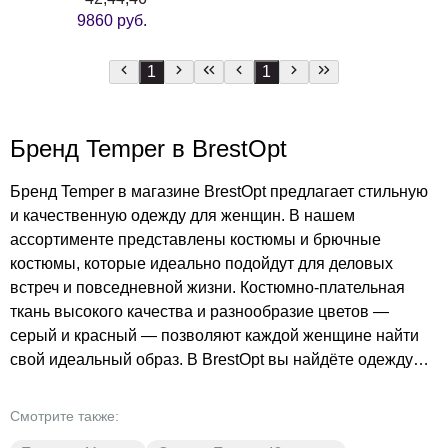
9860 руб.
1
1
Бренд Temper в BrestOpt
Бренд Temper в магазине BrestOpt предлагает стильную
и качественную одежду для женщин. В нашем
ассортименте представлены костюмы и брючные
костюмы, которые идеально подойдут для деловых
встреч и повседневной жизни. Костюмно-плательная
ткань высокого качества и разнообразие цветов —
серый и красный — позволяют каждой женщине найти
свой идеальный образ. В BrestOpt вы найдёте одежду
бренда Temper по доступным ценам, чтобы каждая
модница могла позволить себе стильные вещи. Не
Смотрите также:
упустите возможность обновить свой гардероб с