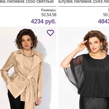
зка Лилиана 1550 светлый
Размеры:
52,54,56
50,
4234 руб.
484