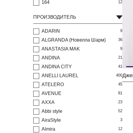
164
12
ПРОИЗВОДИТЕЛЬ
ADARIN
9
ALGRANDA (Новелла Шарм)
36
ANASTASIA MAK
9
ANDINA
21
ANDINA CITY
41
Дже
ANELLI LAUREL
400
ATELERO
45
AVENUE
81
AXXA
23
Abbi style
52
AiraStyle
3
Almira
12