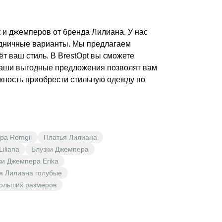
 и джемперов от бренда Лилиана. У нас
здничные варианты. Мы предлагаем
ёт ваш стиль. В BrestOpt вы сможете
Наши выгодные предложения позволят вам
жность приобрести стильную одежду по
ра Romgil
Платья Лилиана
iliana
Блузки Джемпера
ки Джемпера Erika
я Лилиана голубые
ольших размеров