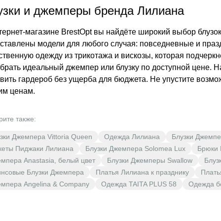
узки и джемперы бренда Лилиана
тернет-магазине BrestOpt вы найдёте широкий выбор блузок
ставлены модели для любого случая: повседневные и пра
ственную одежду из трикотажа и вискозы, которая подчеркн
брать идеальный джемпер или блузку по доступной цене. 
вить гардероб без ущерба для бюджета. Не упустите возмо
им ценам.
рите также:
зки Джемпера Vittoria Queen
Одежда Лилиана
Блузки Джемпе
еты Пиджаки Лилиана
Блузки Джемпера Solomea Lux
Брюки L
мпера Anastasia, белый цвет
Блузки Джемперы Swallow
Блуз
нсовые Блузки Джемпера
Платья Лилиана к празднику
Плать
мпера Angelina & Company
Одежда TAITA PLUS 58
Одежда б