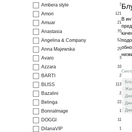
Ambera style
7
Бл
Amori
121
В ин
Amuar
21
пред
Anastasia
70
каче
Angelina & Company
52
подо
обно
Anna Majewska
25
низк
Avaro
3
Azzara
10
Смот
BARTI
2
Блу
BLISS
113
Жак
Bazalini
2
Дже
Belinga
22
Джи
Дже
BonnaImage
1
DOGGI
11
DilanaVIP
1