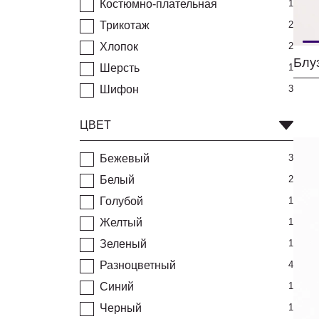
Костюмно-плательная
1
Трикотаж
2
Хлопок
2
Блу
Шерсть
1
Шифон
3
ЦВЕТ
Бежевый
3
Белый
2
Голубой
1
Желтый
1
Зеленый
1
Разноцветный
4
Синий
1
Черный
1