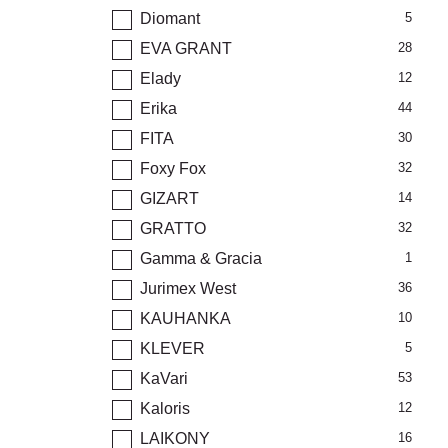
Diomant
5
EVA GRANT
28
Elady
12
Erika
44
FITA
30
Foxy Fox
32
GIZART
14
GRATTO
32
Gamma & Gracia
1
Jurimex West
36
KAUHANKA
10
KLEVER
5
KaVari
53
Kaloris
12
LAIKONY
16