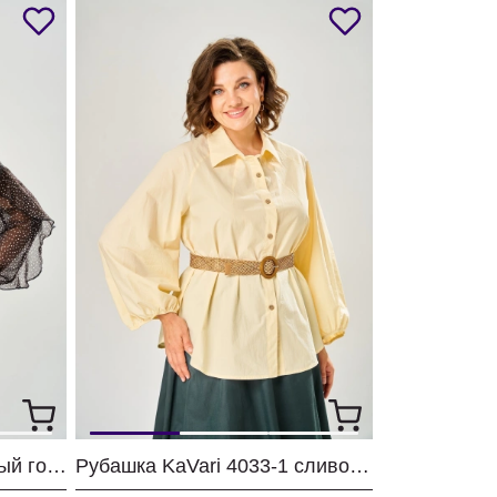
Блузка KaVari 4034 черный горох
Рубашка KaVari 4033-1 сливочное масло