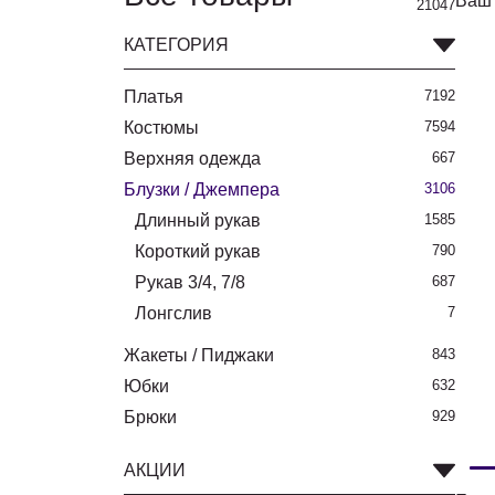
Ваш 
21047
КАТЕГОРИЯ
Платья
7192
Костюмы
7594
Верхняя одежда
667
Блузки / Джемпера
3106
Длинный рукав
1585
Короткий рукав
790
Рукав 3/4, 7/8
687
Лонгслив
7
Жакеты / Пиджаки
843
Юбки
632
Брюки
929
АКЦИИ