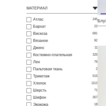
МАТЕРИАЛ
Атлас
245
Бархат
22
Вискоза
681
Вязаное
92
Джинс
11
Костюмно-плательная
325
Лен
76
Пальтовая ткань
2
Трикотаж
515
Хлопок
1112
Шерсть
71
Шифон
267
Экокожа
18