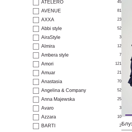
ATELERO
45
AVENUE
81
AXXA
23
Abbi style
52
AiraStyle
3
Almira
12
Ambera style
7
Amori
121
Amuar
21
Anastasia
70
Angelina & Company
52
Anna Majewska
25
Avaro
3
Azzara
10
Блуз
BARTI
2