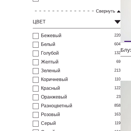
Свернуть
ЦВЕТ
Бежевый
220
Белый
604
Голубой
132
Желтый
69
Зеленый
213
Коричневый
110
Красный
122
Оранжевый
23
Разноцветный
858
Розовый
163
Серый
119