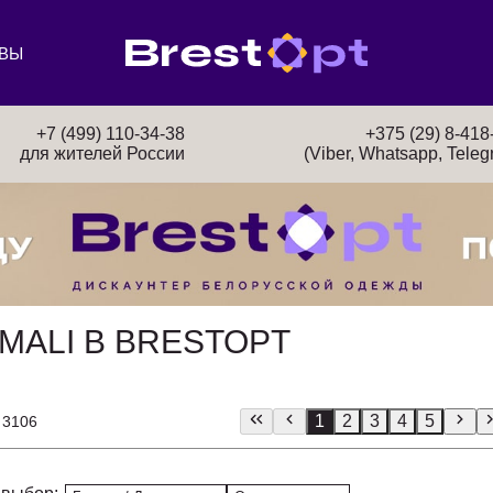
ВЫ
+7 (499) 110-34-38
+375 (29) 8-418
для жителей России
(Viber, Whatsapp, Teleg
MALI В BRESTOPT
1
2
3
4
5
 3106