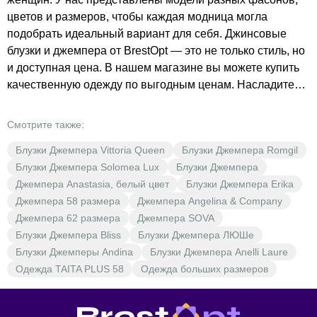
цветов и размеров, чтобы каждая модница могла
подобрать идеальный вариант для себя. Джинсовые
блузки и джемпера от BrestOpt — это не только стиль, но
и доступная цена. В нашем магазине вы можете купить
качественную одежду по выгодным ценам. Насладитесь
разнообразием выбора и создайте свой неповторимый
образ с джинсовой одеждой от BrestOpt.
Смотрите также:
Блузки Джемпера Vittoria Queen
Блузки Джемпера Romgil
Блузки Джемпера Solomea Lux
Блузки Джемпера
Джемпера Anastasia, белый цвет
Блузки Джемпера Erika
Джемпера 58 размера
Джемпера Angelina & Company
Джемпера 62 размера
Джемпера SOVA
Блузки Джемпера Bliss
Блузки Джемпера ЛЮШе
Блузки Джемперы Andina
Блузки Джемпера Anelli Laure
Одежда TAITA PLUS 58
Одежда больших размеров