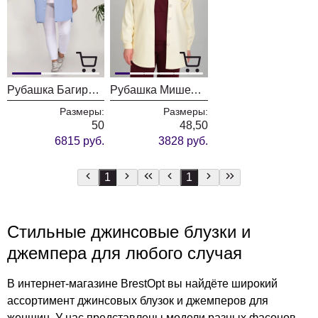
Рубашка БагираАнТа 783/3
Рубашка Мишель Шик 773 нежно-желтый
Размеры:
Размеры:
50
48,50
6815 руб.
3828 руб.
1
1
Стильные джинсовые блузки и
джемпера для любого случая
В интернет-магазине BrestOpt вы найдёте широкий
ассортимент джинсовых блузок и джемперов для
женщин. У нас представлены модели разных фасонов,