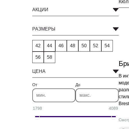
АКЦИИ
РАЗМЕРЫ
42
44
46
48
50
52
54
56
58
Бри
ЦЕНА
В ин
моде
От
До
разл
стил
Bres
1798
4089
Смот