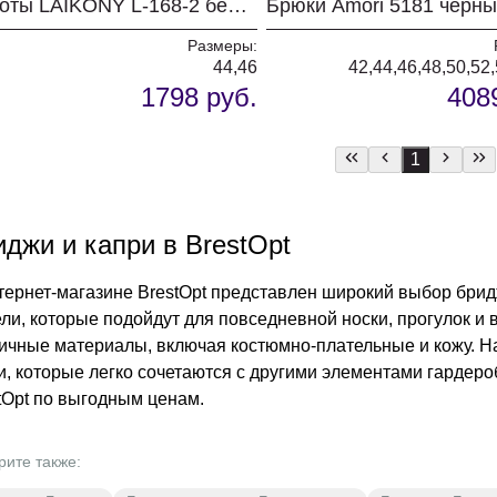
Кюлоты LAIKONY L-168-2 бежевый
Брюки Amori 5181 черн
Размеры:
44,46
42,44,46,48,50,52
1798 руб.
408
1
джи и капри в BrestOpt
тернет-магазине BrestOpt представлен широкий выбор брид
ли, которые подойдут для повседневной носки, прогулок и в
ичные материалы, включая костюмно-плательные и кожу. 
и, которые легко сочетаются с другими элементами гардер
tOpt по выгодным ценам.
рите также: