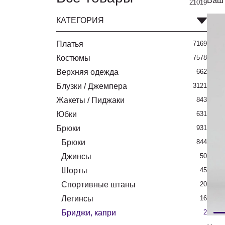
Ваш 
21019
КАТЕГОРИЯ
Платья
7169
Костюмы
7578
Верхняя одежда
662
Блузки / Джемпера
3121
Жакеты / Пиджаки
843
Юбки
631
Брюки
931
Брюки
844
Джинсы
50
Шорты
45
Спортивные штаны
20
Легинсы
16
Бриджи, капри
2