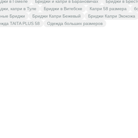
джи в Гомеле
Бриджи и капри в Барановичах
Бриджи в Брест
джи, капри в Туле
Бриджи в Витебске
Капри 58 размера
б
рные Бриджи
Бриджи Капри Бежевый
Бриджи Капри Экокожа
жда TAITA PLUS 58
Одежда больших размеров