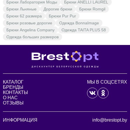
Брюки Лаборатория Моды
Брюки ANELLI LAUREL
Брюки Льняные
Дорогие брюки
Брюки Romgil
Брюки 62 размера
Брюки Pur Pur
Брюки розовые дорогие
Одежда BonnaImage
Брюки Angelina Company
Одежда TAITA PLUS 58
Одежда больших размеров
КАТАЛОГ
МЫ В СОЦСЕТЯХ
БРЕНДЫ
КОНТАКТЫ
О НАС
ОТЗЫВЫ
ИНФОРМАЦИЯ
info@brestopt.by