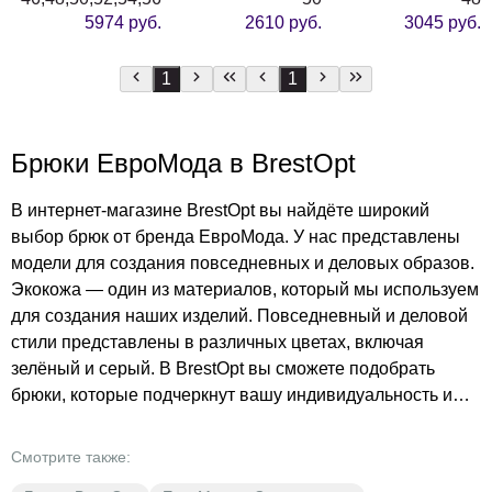
5974 руб.
2610 руб.
3045 руб.
1
1
Брюки ЕвроМода в BrestOpt
В интернет-магазине BrestOpt вы найдёте широкий
выбор брюк от бренда ЕвроМода. У нас представлены
модели для создания повседневных и деловых образов.
Экокожа — один из материалов, который мы используем
для создания наших изделий. Повседневный и деловой
стили представлены в различных цветах, включая
зелёный и серый. В BrestOpt вы сможете подобрать
брюки, которые подчеркнут вашу индивидуальность и
стиль. Наши цены приятно вас удивят — покупайте
качественную одежду по доступным ценам. Не упустите
Смотрите также:
возможность обновить свой гардероб стильными и