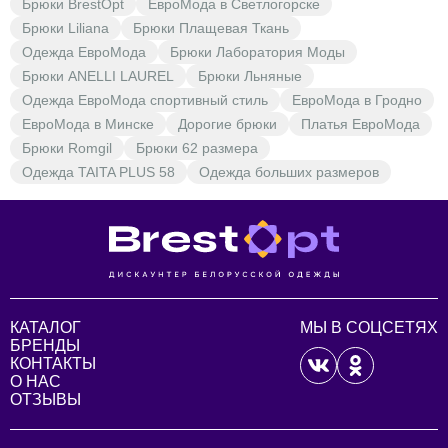
Брюки BrestOpt
ЕвроМода в Светлогорске
качественными брюками от ЕвроМода.
Брюки Liliana
Брюки Плащевая Ткань
Одежда ЕвроМода
Брюки Лаборатория Моды
Брюки ANELLI LAUREL
Брюки Льняные
Одежда ЕвроМода спортивный стиль
ЕвроМода в Гродно
ЕвроМода в Минске
Дорогие брюки
Платья ЕвроМода
Брюки Romgil
Брюки 62 размера
Одежда TAITA PLUS 58
Одежда больших размеров
КАТАЛОГ
МЫ В СОЦСЕТЯХ
БРЕНДЫ
КОНТАКТЫ
О НАС
ОТЗЫВЫ