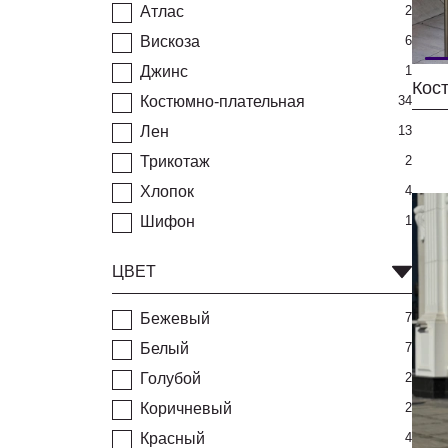
Атлас
2
Вискоза
6
Джинс
1
Кос
Костюмно-плательная
34
Лен
13
Трикотаж
2
Хлопок
4
Шифон
1
ЦВЕТ
Бежевый
7
Белый
7
Голубой
2
Коричневый
2
Красный
4