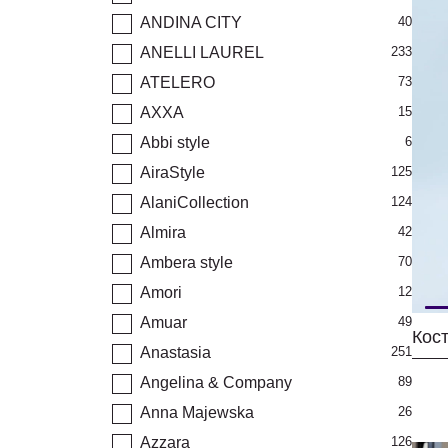
ANDINA CITY
40
ANELLI LAUREL
233
ATELERO
73
AXXA
15
Abbi style
6
AiraStyle
125
AlaniCollection
124
Almira
42
Ambera style
70
Amori
12
Amuar
49
Кос
Anastasia
251
Angelina & Company
89
Anna Majewska
26
Azzara
126