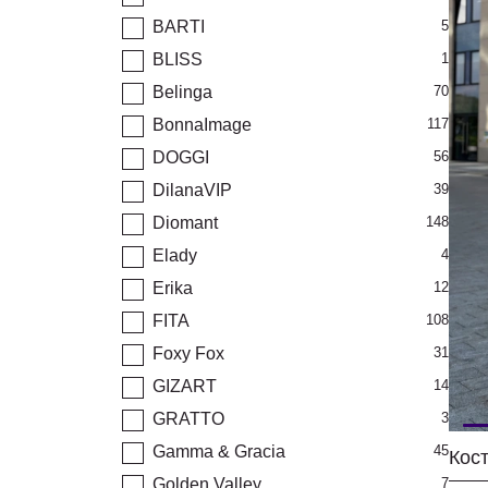
BARTI
5
BLISS
1
Belinga
70
BonnaImage
117
DOGGI
56
DilanaVIP
39
Diomant
148
Elady
4
Erika
12
FITA
108
Foxy Fox
31
GIZART
14
GRATTO
3
Gamma & Gracia
45
Golden Valley
7