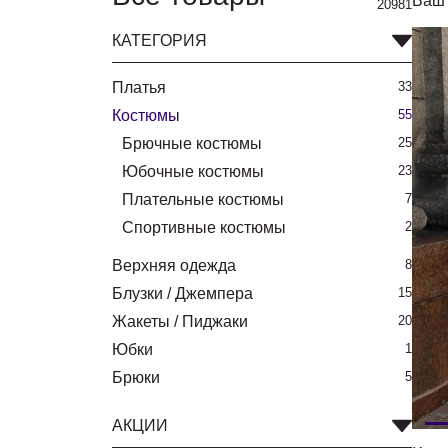
Ваш 
20981
КАТЕГОРИЯ
Платья
33
Костюмы
55
Брючные костюмы
25
Юбочные костюмы
23
Плательные костюмы
7
Спортивные костюмы
2
Верхняя одежда
8
Блузки / Джемпера
15
Жакеты / Пиджаки
20
Юбки
1
Брюки
5
АКЦИИ