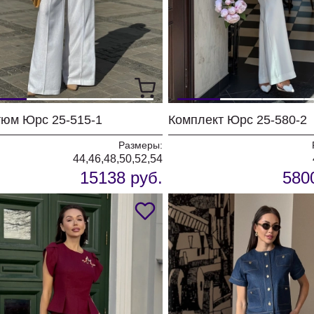
тюм Юрс 25-515-1
Комплект Юрс 25-580-2
Размеры:
44,46,48,50,52,54
15138 руб.
580