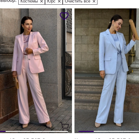
выбор:
Костюмы
Юрс
Очистить все