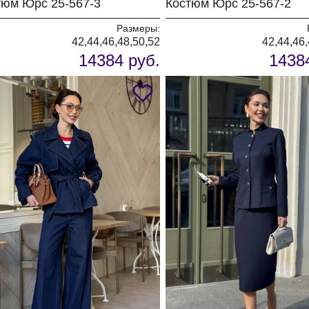
тюм Юрс 25-567-3
Костюм Юрс 25-567-2
Размеры:
42,44,46,48,50,52
42,44,46,
14384 руб.
1438