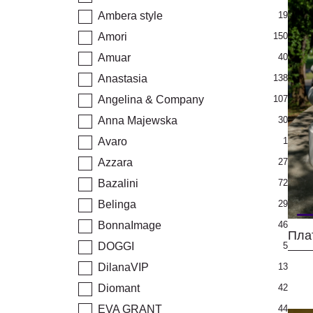
Ambera style
19
Amori
150
Amuar
40
Anastasia
138
Angelina & Company
107
Anna Majewska
30
Avaro
1
Azzara
27
Bazalini
72
Belinga
29
BonnaImage
46
Пла
DOGGI
5
DilanaVIP
13
Diomant
42
EVA GRANT
44