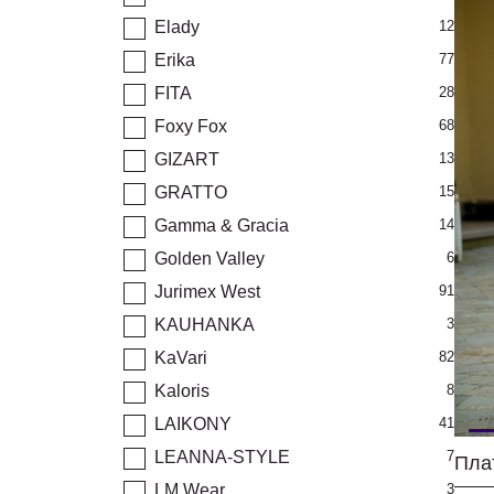
Elady
12
Erika
77
FITA
28
Foxy Fox
68
GIZART
13
GRATTO
15
Gamma & Gracia
14
Golden Valley
6
Jurimex West
91
KAUHANKA
3
KaVari
82
Kaloris
8
LAIKONY
41
LEANNA-STYLE
7
Пла
LM.Wear
3