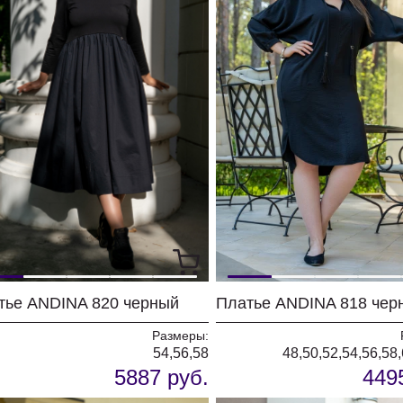
тье ANDINA 820 черный
Платье ANDINA 818 чер
Размеры:
54,56,58
48,50,52,54,56,58
5887 руб.
449