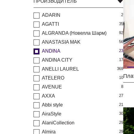
ПРОИЗВОДИТЕЛЬ
ADARIN
2
AGATTI
35
ALGRANDA (Новелла Шарм)
92
ANASTASIA MAK
56
ANDINA
23
ANDINA CITY
17
ANELLI LAUREL
369
Пла
ATELERO
10
AVENUE
8
AXXA
27
Abbi style
21
AiraStyle
30
AlaniCollection
29
Almira
29