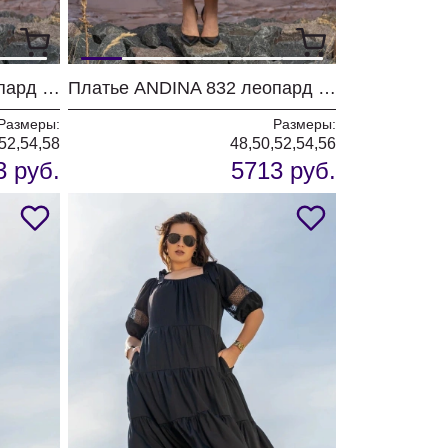
Платье ANDINA 834 леопард коричневый
Платье ANDINA 832 леопард беж/индиго
Размеры:
Размеры:
52,54,58
48,50,52,54,56
3 руб.
5713 руб.