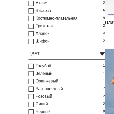
Атлас
2
Вискоза
6
Костюмно-плательная
9
Пла
Трикотаж
2
Хлопок
4
Шифон
2
ЦВЕТ
Голубой
1
Зеленый
1
Оранжевый
1
Разноцветный
7
Розовый
2
Синий
2
Черный
9