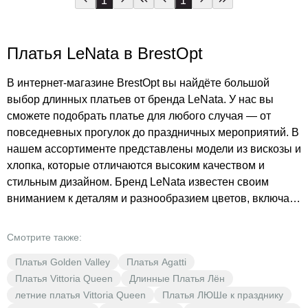
1
1
Платья LeNata в BrestOpt
В интернет-магазине BrestOpt вы найдёте большой
выбор длинных платьев от бренда LeNata. У нас вы
сможете подобрать платье для любого случая — от
повседневных прогулок до праздничных мероприятий. В
нашем ассортименте представлены модели из вискозы и
хлопка, которые отличаются высоким качеством и
стильным дизайном. Бренд LeNata известен своим
вниманием к деталям и разнообразием цветов, включая
чёрный и разнообразные оттенки. Наши цены приятно
вас удивят — выбирайте платья, которые подчеркнут
Смотрите также:
вашу индивидуальность, по выгодным ценам. В BrestOpt
Платья Golden Valley
Платья Agatti
— ваша выгода, наша забота!
Платья Vittoria Queen
Длинные Платья Лён
летние платья Vittoria Queen
Платья ЛЮШе к празднику