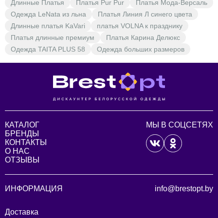
Длинные Платья
Платья Pur Pur
Платья Мода-Версаль
Одежда LeNata из льна
Платья Линия Л синего цвета
Длинные платья KaVari
платья VOLNA к празднику
Платья длинные премиум
Платья Карина Делюкс
Одежда TAITA PLUS 58
Одежда больших размеров
КАТАЛОГ
МЫ В СОЦСЕТЯХ
БРЕНДЫ
КОНТАКТЫ
О НАС
ОТЗЫВЫ
ИНФОРМАЦИЯ
info@brestopt.by
Доставка