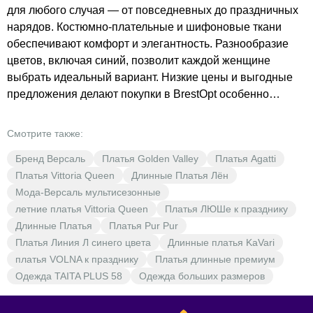
для любого случая — от повседневных до праздничных
нарядов. Костюмно-плательные и шифоновые ткани
обеспечивают комфорт и элегантность. Разнообразие
цветов, включая синий, позволит каждой женщине
выбрать идеальный вариант. Низкие цены и выгодные
предложения делают покупки в BrestOpt особенно
привлекательными. Откройте для себя мир моды с
BrestOpt — ваш надёжный источник стильной одежды по
Смотрите также:
доступным ценам.
Бренд Версаль
Платья Golden Valley
Платья Agatti
Платья Vittoria Queen
Длинные Платья Лён
Мода-Версаль мультисезонные
летние платья Vittoria Queen
Платья ЛЮШе к празднику
Длинные Платья
Платья Pur Pur
Платья Линия Л синего цвета
Длинные платья KaVari
платья VOLNA к празднику
Платья длинные премиум
Одежда TAITA PLUS 58
Одежда больших размеров