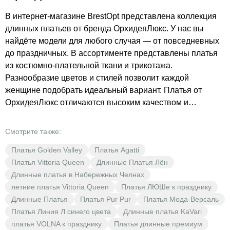
В интернет-магазине BrestOpt представлена коллекция
длинных платьев от бренда ОрхидеяЛюкс. У нас вы
найдёте модели для любого случая — от повседневных
до праздничных. В ассортименте представлены платья
из костюмно-плательной ткани и трикотажа.
Разнообразие цветов и стилей позволит каждой
женщине подобрать идеальный вариант. Платья от
ОрхидеяЛюкс отличаются высоким качеством и
стильным дизайном. В BrestOpt вы найдёте платья по
доступным ценам, которые подчеркнут вашу
Смотрите также:
индивидуальность и стиль. Побалуйте себя
Платья Golden Valley
Платья Agatti
качественными нарядами от известного бренда.
Платья Vittoria Queen
Длинные Платья Лён
Длинные платья в Набережных Челнах
летние платья Vittoria Queen
Платья ЛЮШе к празднику
Длинные Платья
Платья Pur Pur
Платья Мода-Версаль
Платья Линия Л синего цвета
Длинные платья KaVari
платья VOLNA к празднику
Платья длинные премиум