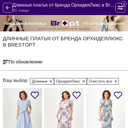
2
Длинные платья от бренда ОрхидеяЛюкс в BrestOpt
81 товар
ДЛИННЫЕ ПЛАТЬЯ ОТ БРЕНДА ОРХИДЕЯЛЮКС
В BRESTOPT
По обновлению
Ваш выбор:
Длинные
ОрхидеяЛюкс
Очистить все