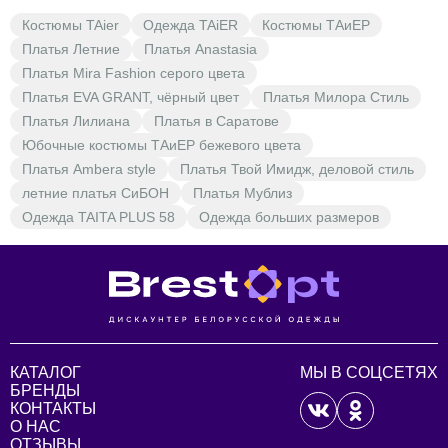
Костюмы TAier
Одежда TAiER
Костюмы ТАиЕР
Платья Летние
Платья Anastasia
Платья Mira Fashion серого цвета
Платья EVA GRANT, чёрный цвет
Платья Милора Стиль
Платья Лилиана
Платья в Саратове
Юбочные костюмы ТАиЕР бежевого цвета
Платья Ambera style
Платья Твой Имидж, деловой стиль
летние платья СиБОН
Платья Мублиз
Одежда TAITA PLUS 58
Одежда больших размеров
КАТАЛОГ
МЫ В СОЦСЕТЯХ
БРЕНДЫ
КОНТАКТЫ
О НАС
ОТЗЫВЫ