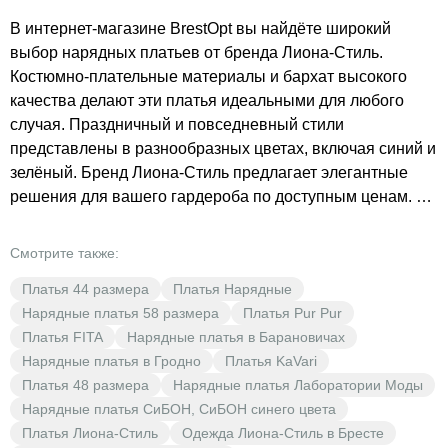
В интернет-магазине BrestOpt вы найдёте широкий
выбор нарядных платьев от бренда Лиона-Стиль.
Костюмно-плательные материалы и бархат высокого
качества делают эти платья идеальными для любого
случая. Праздничный и повседневный стили
представлены в разнообразных цветах, включая синий и
зелёный. Бренд Лиона-Стиль предлагает элегантные
решения для вашего гардероба по доступным ценам. В
BrestOpt вы сможете найти платье, которое подчеркнёт
вашу индивидуальность и стиль. Не упустите
Смотрите также:
возможность обновить свой гардероб по выгодным
Платья 44 размера
Платья Нарядные
ценам!
Нарядные платья 58 размера
Платья Pur Pur
Платья FITA
Нарядные платья в Барановичах
Нарядные платья в Гродно
Платья KaVari
Платья 48 размера
Нарядные платья Лаборатории Моды
Нарядные платья СиБОН, СиБОН синего цвета
Платья Лиона-Стиль
Одежда Лиона-Стиль в Бресте