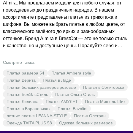
Almira. Мы предлагаем модели для любого случая: от
повседневных до праздничных нарядов. В нашем
ассортименте представлены платья из трикотажа и
шифона. Вы можете выбрать платье в любом цвете, от
классического зелёного до ярких и разнообразных
оттенков. Бренд Almira в BrestOpt — это не только стиль
и качество, но и доступные цены. Порадуйте себя и
своих близких, выбирая платья из нашего каталога. У
нас вы найдёте идеальный наряд для любого повода.
Смотрите также:
Платья от Almira — это всегда актуальная мода и стиль.
Платья размера 54
Платья Ambera style
Платья Верита
Платья в Лиде
Платья больших размеров розовые
Платья в Солигорске
Платья БелЭльСтиль
Платья Ольга Стиль
Платья Лилиана
Платья АМУЛЕТ
Платья Мишель Шик
Платья в Барановичах
Платья Bazalini
летние платья LEANNA-STYLE
Платья Олегран
Одежда TAITA PLUS 58
Одежда больших размеров