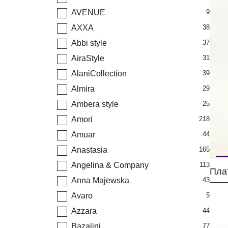
AVENUE
9
AXXA
38
Abbi style
37
AiraStyle
31
AlaniCollection
39
Almira
29
Ambera style
25
Amori
218
Amuar
44
Anastasia
165
Angelina & Company
113
Anna Majewska
43
Avaro
5
Azzara
44
Bazalini
77