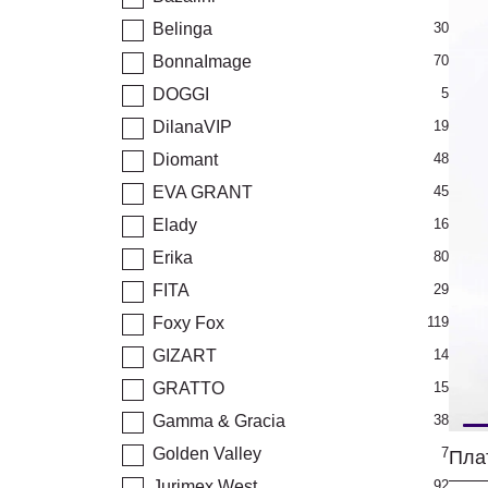
Belinga
30
BonnaImage
70
DOGGI
5
DilanaVIP
19
Diomant
48
EVA GRANT
45
Elady
16
Erika
80
FITA
29
Foxy Fox
119
GIZART
14
GRATTO
15
Gamma & Gracia
38
Golden Valley
7
Пла
Jurimex West
92