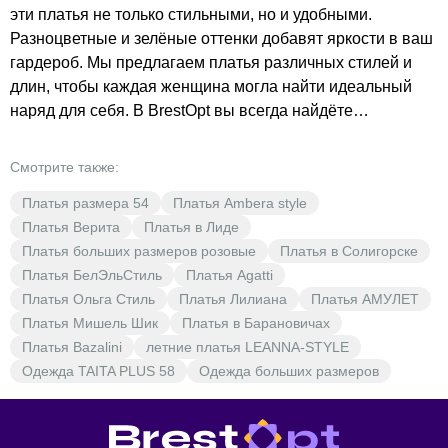
эти платья не только стильными, но и удобными.
Разноцветные и зелёные оттенки добавят яркости в ваш
гардероб. Мы предлагаем платья различных стилей и
длин, чтобы каждая женщина могла найти идеальный
наряд для себя. В BrestOpt вы всегда найдёте
качественные вещи по доступным ценам. Не упустите
возможность обновить свой гардероб с выгодой для
Смотрите также:
себя!
Платья размера 54
Платья Ambera style
Платья Верита
Платья в Лиде
Платья больших размеров розовые
Платья в Солигорске
Платья БелЭльСтиль
Платья Agatti
Платья Ольга Стиль
Платья Лилиана
Платья АМУЛЕТ
Платья Мишель Шик
Платья в Барановичах
Платья Bazalini
летние платья LEANNA-STYLE
Одежда TAITA PLUS 58
Одежда больших размеров