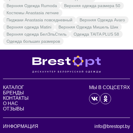
Верхняя Одежда Rumoda
Верхняя одежда размера 50
Костюмы Anastasia летние
Пиджаки Anastasia повседневный
Верхняя Одежда Avaro
Верхняя одежда Matini
Верхняя Одежда Мишель Шик
Верхняя одежда БелЭльСтиль
Одежда TAITA PLUS 58
Одежда больших размеров
КАТАЛОГ
МЫ В СОЦСЕТЯХ
БРЕНДЫ
КОНТАКТЫ
О НАС
ОТЗЫВЫ
ИНФОРМАЦИЯ
info@brestopt.by