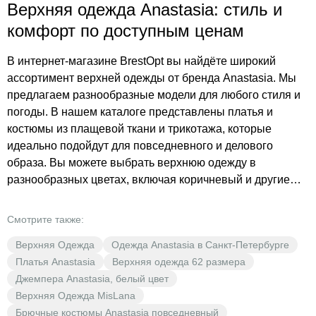
Верхняя одежда Anastasia: стиль и
комфорт по доступным ценам
В интернет-магазине BrestOpt вы найдёте широкий
ассортимент верхней одежды от бренда Anastasia. Мы
предлагаем разнообразные модели для любого стиля и
погоды. В нашем каталоге представлены платья и
костюмы из плащевой ткани и трикотажа, которые
идеально подойдут для повседневного и делового
образа. Вы можете выбрать верхнюю одежду в
разнообразных цветах, включая коричневый и другие
оттенки. В BrestOpt вы всегда найдёте то, что подходит
вам по стилю и бюджету. Не упустите возможность
Смотрите также:
обновить свой гардероб по выгодным ценам.
Верхняя Одежда
Одежда Anastasia в Санкт-Петербурге
Платья Anastasia
Верхняя одежда 62 размера
Джемпера Anastasia, белый цвет
Верхняя Одежда MisLana
Брючные костюмы Anastasia повседневный