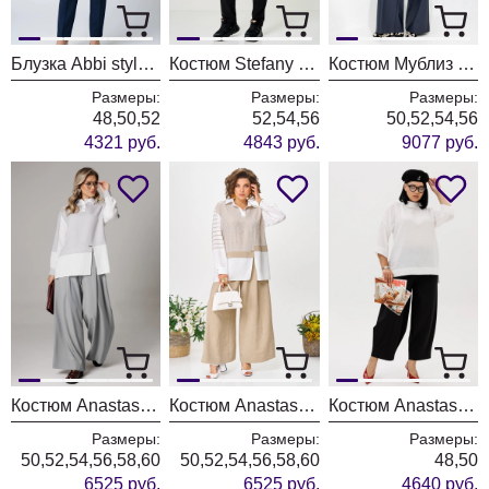
Блузка Abbi style 4075 синяя акварель
Костюм Stefany 2066-2 бело-черный
Костюм Мублиз 335 синий
Размеры:
Размеры:
Размеры:
48,50,52
52,54,56
50,52,54,56
4321 руб.
4843 руб.
9077 руб.
Костюм Anastasia 1242-1 французский серый
Костюм Anastasia 1242-1 молочно-бежевый
Костюм Anastasia 1300 черный+молочный
Размеры:
Размеры:
Размеры:
50,52,54,56,58,60
50,52,54,56,58,60
48,50
6525 руб.
6525 руб.
4640 руб.