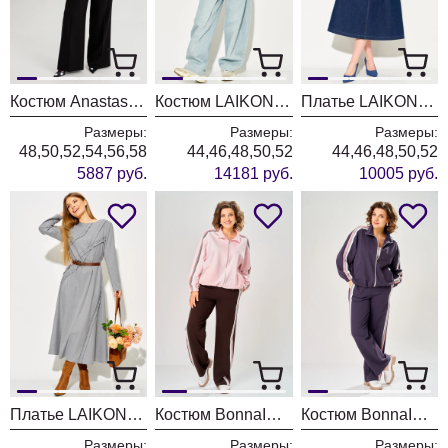
Костюм Anastasia 1392 черно-белый
Костюм LAIKONY L-874 голубой
Платье LAIKONY L-494 темно- синий
Размеры:
Размеры:
Размеры:
48,50,52,54,56,58
44,46,48,50,52
44,46,48,50,52
5887 руб.
14181 руб.
10005 руб.
Платье LAIKONY L-194 серый
Костюм BonnaImage 1066/2 розовый
Костюм BonnaImage 1066/1 серо-фиолетовый
Размеры:
Размеры:
Размеры: