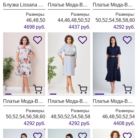
Блузка Lissana 5058 бургунди
Платье Мода-Версаль 2662 сливочный
Платье Мода-Версаль 2383/пудра
Размеры:
Размеры:
Размеры:
46,48,50
44,46,48,50,52
50,52,54,56,58,60
4698 руб.
4437 руб.
4292 руб.
Платье Мода-Версаль 2383 молоко
Платье Мода-Версаль 2393 синий полоска
Платье Мода-Версаль 2298/темно-синий
Размеры:
Размеры:
Размеры:
50,52,54,56,58,60
48,50,52,54,56,58
46,48,50,52,54
4292 руб.
4292 руб.
4408 руб.