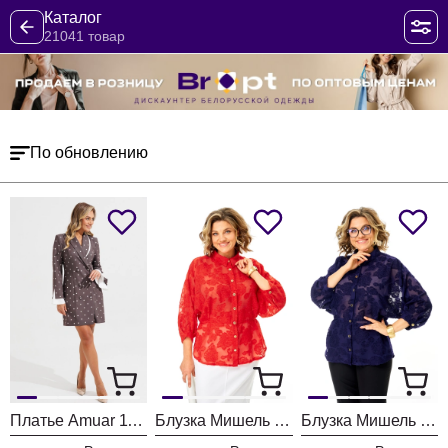
Каталог
21041 товар
По обновлению
Платье Amuar 1136
Блузка Мишель Шик 802 красный
Блузка Мишель Шик 802 синий