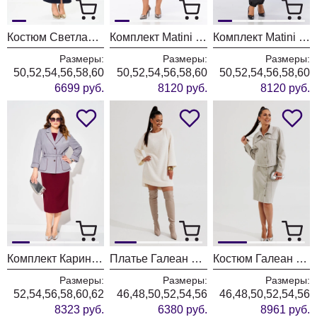
Костюм Светлана-Стиль 2352 синий
Комплект Matini 1.1817
Комплект Matini 1.1825
Размеры:
Размеры:
Размеры:
50,52,54,56,58,60
50,52,54,56,58,60
50,52,54,56,58,60
6699 руб.
8120 руб.
8120 руб.
Комплект Карина Делюкс 1382 сизый + бургунди
Платье Галеан Cтиль 1017 молочный
Костюм Галеан Cтиль 1016 бежевый
Размеры:
Размеры:
Размеры:
52,54,56,58,60,62
46,48,50,52,54,56
46,48,50,52,54,56
8323 руб.
6380 руб.
8961 руб.