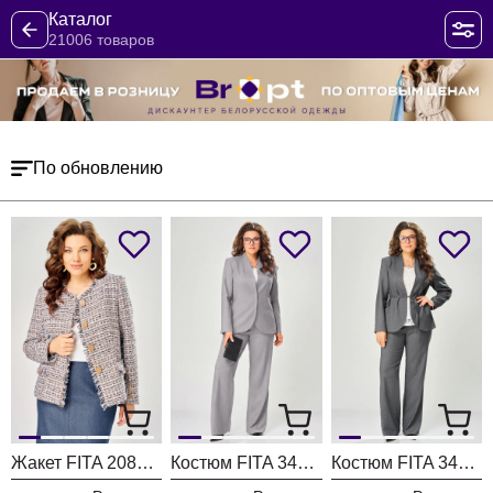
Каталог
21006 товаров
По обновлению
Жакет FITA 20803 бежевый + деним
Костюм FITA 3402 серо-бежевый
Костюм FITA 3401 графитовый