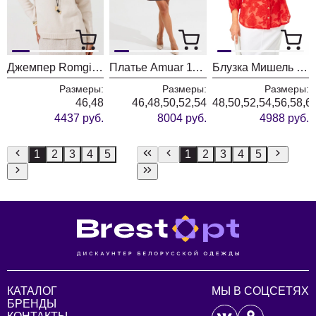
Джемпер Romgil РВ0435-ВИ5 ванильный
Платье Amuar 1136
Блузка Мишель Шик 802 красный
Размеры:
Размеры:
Размеры:
46,48
46,48,50,52,54
48,50,52,54,56,58,6
4437 руб.
8004 руб.
4988 руб.
1
2
3
4
5
1
2
3
4
5
КАТАЛОГ
МЫ В СОЦСЕТЯХ
БРЕНДЫ