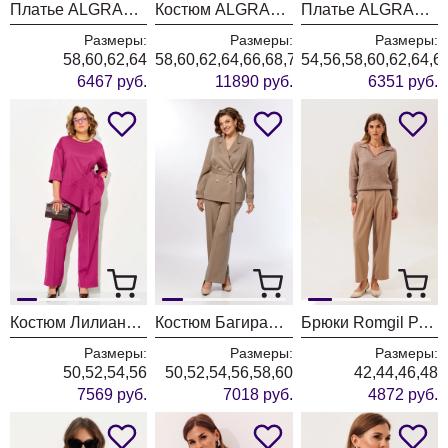
Платье ALGRANDA (Новелла Шарм) 4110-3
Костюм ALGRANDA (Новелла Шарм) 4181
Платье ALGRANDA (Новелла Шарм) 4176
Размеры:
Размеры:
Размеры:
58,60,62,64
58,60,62,64,66,68,70
54,56,58,60,62,64,6
6467 руб.
11890 руб.
6351 руб.
Костюм Лилиана 1556 бургунди
Костюм БагираАнТа 1125 бежевый
Брюки Romgil РТ0202-ВИ5 бежевый
Размеры:
Размеры:
Размеры:
50,52,54,56
50,52,54,56,58,60
42,44,46,48
7569 руб.
7018 руб.
4872 руб.