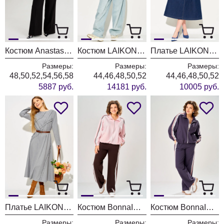
Костюм Anastasia 1392 черно-белый
Костюм LAIKONY L-874 голубой
Платье LAIKONY L-494 темно- синий
Размеры:
Размеры:
Размеры:
48,50,52,54,56,58
44,46,48,50,52
44,46,48,50,52
5887 руб.
14181 руб.
10005 руб.
Платье LAIKONY L-194 серый
Костюм BonnaImage 1066/2 розовый
Костюм BonnaImage 1066/1 серо-фиолетовый
Размеры:
Размеры:
Размеры: