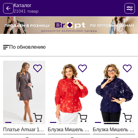
Каталог
21041 товар
По обновлению
Платье Amuar 1136
Блузка Мишель Шик 802 красный
Блузка Мишель Шик 802 синий