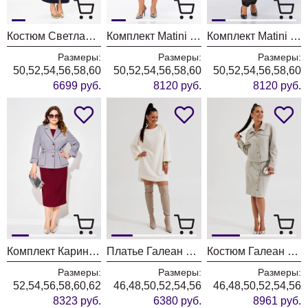
Костюм Светлана-Стиль 2352 синий
Комплект Matini 1.1817
Комплект Matini 1.1825
Размеры:
Размеры:
Размеры:
50,52,54,56,58,60
50,52,54,56,58,60
50,52,54,56,58,60
6699 руб.
8120 руб.
8120 руб.
Комплект Карина Делюкс 1382 сизый + бургунди
Платье Галеан Cтиль 1017 молочный
Костюм Галеан Cтиль 1016 бежевый
Размеры:
Размеры:
Размеры:
52,54,56,58,60,62
46,48,50,52,54,56
46,48,50,52,54,56
8323 руб.
6380 руб.
8961 руб.