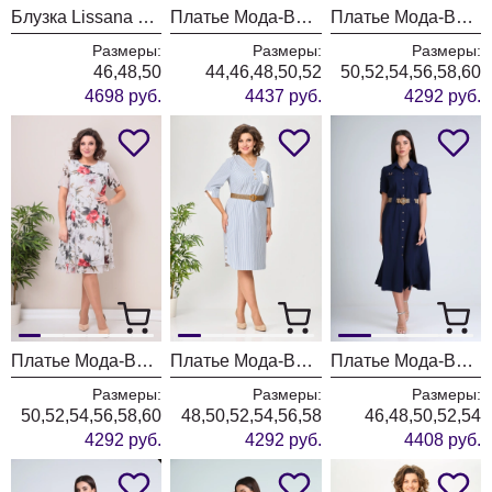
Блузка Lissana 5058 бургунди
Платье Мода-Версаль 2662 сливочный
Платье Мода-Версаль 2383/пудра
Размеры:
Размеры:
Размеры:
46,48,50
44,46,48,50,52
50,52,54,56,58,60
4698 руб.
4437 руб.
4292 руб.
Платье Мода-Версаль 2383 молоко
Платье Мода-Версаль 2393 синий полоска
Платье Мода-Версаль 2298/темно-синий
Размеры:
Размеры:
Размеры:
50,52,54,56,58,60
48,50,52,54,56,58
46,48,50,52,54
4292 руб.
4292 руб.
4408 руб.