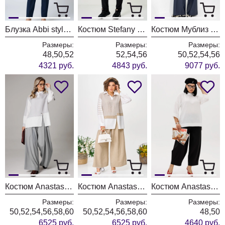
Блузка Abbi style 4075 синяя акварель
Костюм Stefany 2066-2 бело-черный
Костюм Мублиз 335 синий
Размеры:
Размеры:
Размеры:
48,50,52
52,54,56
50,52,54,56
4321 руб.
4843 руб.
9077 руб.
Костюм Anastasia 1242-1 французский серый
Костюм Anastasia 1242-1 молочно-бежевый
Костюм Anastasia 1300 черный+молочный
Размеры:
Размеры:
Размеры:
50,52,54,56,58,60
50,52,54,56,58,60
48,50
6525 руб.
6525 руб.
4640 руб.