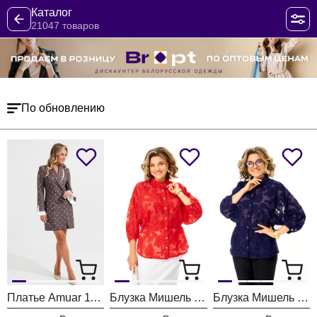
Каталог
21047 товаров
По обновлению
Платье Amuar 1136
Блузка Мишель Шик 802 красный
Блузка Мишель Шик 802 синий