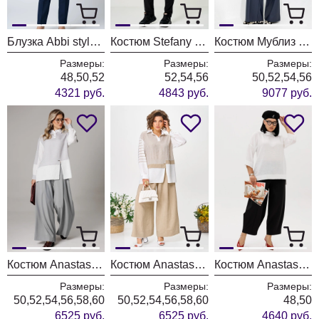
Блузка Abbi style 4075 синяя акварель
Костюм Stefany 2066-2 бело-черный
Костюм Мублиз 335 синий
Размеры:
Размеры:
Размеры:
48,50,52
52,54,56
50,52,54,56
4321 руб.
4843 руб.
9077 руб.
Костюм Anastasia 1242-1 французский серый
Костюм Anastasia 1242-1 молочно-бежевый
Костюм Anastasia 1300 черный+молочный
Размеры:
Размеры:
Размеры:
50,52,54,56,58,60
50,52,54,56,58,60
48,50
6525 руб.
6525 руб.
4640 руб.