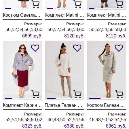
Костюм Светлана-Стиль 2352 синий
Комплект Matini 1.1817
Комплект Matini 1.1825
Размеры:
Размеры:
Размеры:
50,52,54,56,58,60
50,52,54,56,58,60
50,52,54,56,58,60
6699 руб.
8120 руб.
8120 руб.
Комплект Карина Делюкс 1382 сизый + бургунди
Платье Галеан Cтиль 1017 молочный
Костюм Галеан Cтиль 1016 бежевый
Размеры:
Размеры:
Размеры:
52,54,56,58,60,62
46,48,50,52,54,56
46,48,50,52,54,56
8323 руб.
6380 руб.
8961 руб.