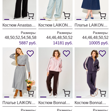
Костюм Anastasia 1392 черно-белый
Костюм LAIKONY L-874 голубой
Платье LAIKONY L-494 темно- синий
Размеры:
Размеры:
Размеры:
48,50,52,54,56,58
44,46,48,50,52
44,46,48,50,52
5887 руб.
14181 руб.
10005 руб.
Платье LAIKONY L-194 серый
Костюм BonnaImage 1066/2 розовый
Костюм BonnaImage 1066/1 серо-фиолетовый
Размеры:
Размеры:
Размеры: