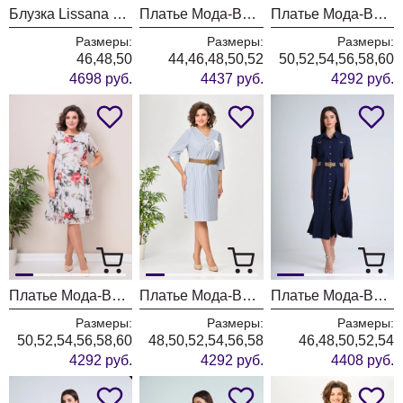
Блузка Lissana 5058 бургунди
Платье Мода-Версаль 2662 сливочный
Платье Мода-Версаль 2383/пудра
Размеры:
Размеры:
Размеры:
46,48,50
44,46,48,50,52
50,52,54,56,58,60
4698 руб.
4437 руб.
4292 руб.
Платье Мода-Версаль 2383 молоко
Платье Мода-Версаль 2393 синий полоска
Платье Мода-Версаль 2298/темно-синий
Размеры:
Размеры:
Размеры:
50,52,54,56,58,60
48,50,52,54,56,58
46,48,50,52,54
4292 руб.
4292 руб.
4408 руб.